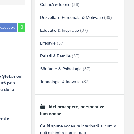
Cultură & Istorie
(38)
Dezvoltare Personală & Motivație
(39)
Facebook
Educație & Inspirație
(37)
Lifestyle
(37)
Relații & Familie
(37)
Sănătate & Psihologie
(37)
 Ştefan cel
Tehnologie & Inovație
(37)
ută prin
tu de la
Idei proaspete, perspective
luminoase
le de
Ce îți spune vocea ta interioară și cum o
poți schimba pas cu pas