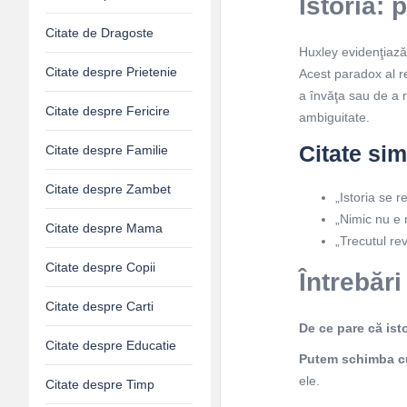
Istoria: 
Citate de Dragoste
Huxley evidenţiază
Citate despre Prietenie
Acest paradox al rep
a învăţa sau de a re
Citate despre Fericire
ambiguitate.
Citate sim
Citate despre Familie
Citate despre Zambet
„Istoria se r
„Nimic nu e 
Citate despre Mama
„Trecutul rev
Citate despre Copii
Întrebări
Citate despre Carti
De ce pare că ist
Citate despre Educatie
Putem schimba cu
ele.
Citate despre Timp