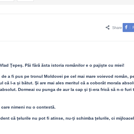
Share
Vlad Ţepeş. Păi fără ăsta istoria românilor e o pajişte cu miei!
l de a fi pus pe tronul Moldovei pe cel mai mare voievod român, pe
l că l-a şi bătut. Şi are mai ales meritul că a coborât morala absol
 absolut. Dormeai cu punga de aur la cap şi ţi-era frică să n-o furi 
e care nimeni nu o contestă.
ent că ţelurile nu pot fi atinse, nu-ţi schimba ţelurile, ci mijloace