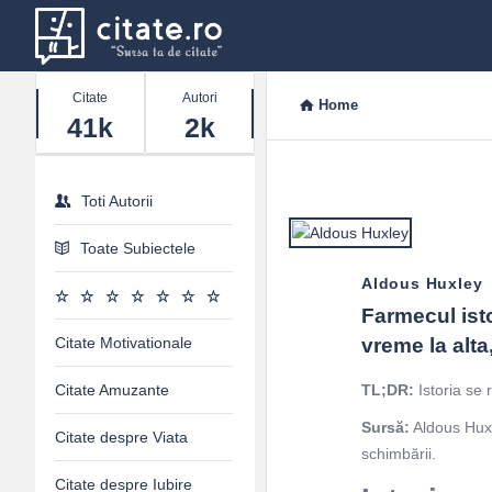
Stats
Citate
Autori
Home
41k
2k
Toti Autorii
Toate Subiectele
Aldous Huxley
Farmecul istor
Citate Motivationale
vreme la alta
Citate Amuzante
TL;DR:
Istoria se 
Sursă:
Aldous Huxle
Citate despre Viata
schimbării.
Citate despre Iubire