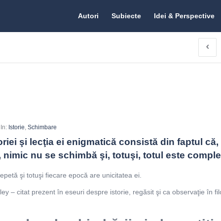
Citate.ro
Citate.ro
Autori
Subiecte
Idei & Perspective
Navigation
In:
Istorie
,
Schimbare
iei şi lecţia ei enigmatică consistă din faptul că, 
, nimic nu se schimbă şi, totuşi, totul este complet 
repetă şi totuşi fiecare epocă are unicitatea ei.
y – citat prezent în eseuri despre istorie, regăsit şi ca observaţie în fil