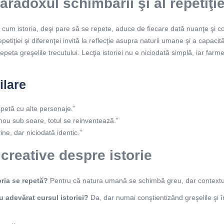
paradoxul schimbării şi al repetiţie
 cum istoria, deşi pare să se repete, aduce de fiecare dată nuanţe şi co
etiţiei şi diferenţei invită la reflecţie asupra naturii umane şi a capacit
peta greşelile trecutului. Lecţia istoriei nu e niciodată simplă, iar farme
ilare
epetă cu alte personaje.”
nou sub soare, totul se reinventează.”
ine, dar niciodată identic.”
 creative despre istorie
oria se repetă?
Pentru că natura umană se schimbă greu, dar contextu
 adevărat cursul istoriei?
Da, dar numai conştientizând greşelile şi 