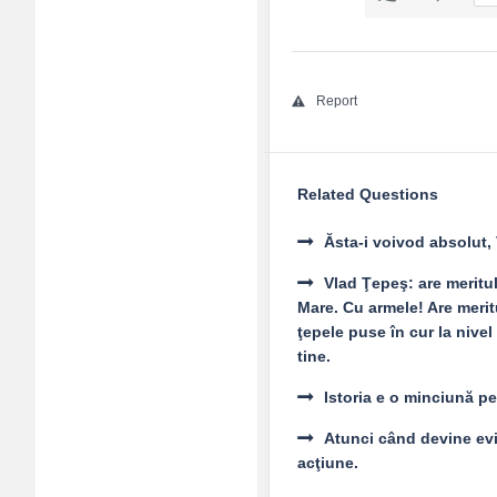
Report
Related Questions
Ăsta-i voivod absolut, 
Vlad Ţepeş: are meritu
Mare. Cu armele! Are meritu
ţepele puse în cur la nivel
tine.
Istoria e o minciună p
Atunci când devine evid
acţiune.