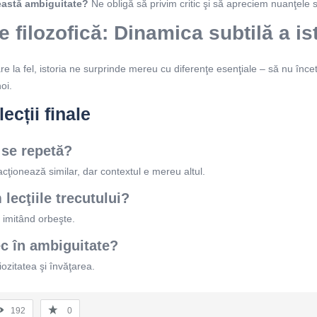
eastă ambiguitate?
Ne obligă să privim critic şi să apreciem nuanţele s
 filozofică: Dinamica subtilă a ist
re la fel, istoria ne surprinde mereu cu diferenţe esenţiale – să nu înc
oi.
ecții finale
r se repetă?
acţionează similar, dar contextul e mereu altul.
lecţiile trecutului?
u imitând orbeşte.
c în ambiguitate?
ozitatea şi învăţarea.
192
0