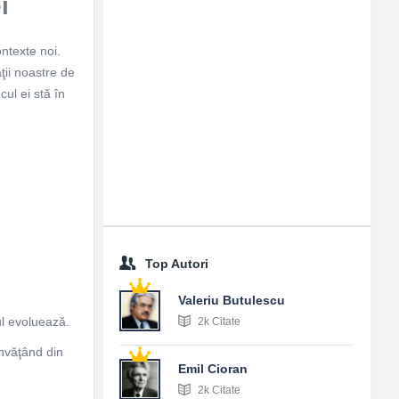
i
ntexte noi.
ăţii noastre de
cul ei stă în
Top Autori
Valeriu Butulescu
l evoluează.
2k Citate
învăţând din
Emil Cioran
2k Citate