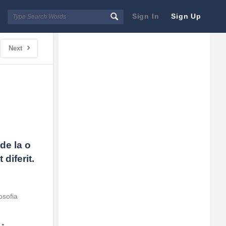
Sign In
Sign Up
Sidebar
Adv
Next
250x250
de la o 
diferit.
osofia