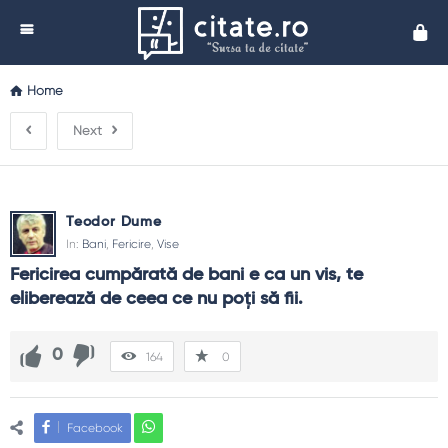
Cita
Home
Next
Teodor Dume
In:
Bani
,
Fericire
,
Vise
Fericirea cumpărată de bani e ca un vis, te 
eliberează de ceea ce nu poţi să fii.
0
164
0
Facebook