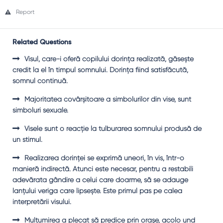
Report
Related Questions
Visul, care-i oferă copilului dorinţa realizată, găseşte
credit la el în timpul somnului. Dorinţa fiind satisfăcută,
somnul continuă.
Majoritatea covârşitoare a simbolurilor din vise, sunt
simboluri sexuale.
Visele sunt o reacţie la tulburarea somnului produsă de
un stimul.
Realizarea dorinţei se exprimă uneori, în vis, într-o
manieră indirectă. Atunci este necesar, pentru a restabili
adevărata gândire a celui care doarme, să se adauge
lanţului veriga care lipseşte. Este primul pas pe calea
interpretării visului.
Mulţumirea a plecat să predice prin oraşe, acolo und