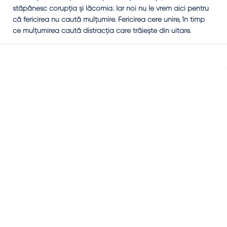
stăpânesc corupţia şi lăcomia. Iar noi nu le vrem aici pentru
că fericirea nu caută mulţumire. Fericirea cere unire, în timp
ce mulţumirea caută distracţia care trăieşte din uitare.
Sidebar
Adv
250x250