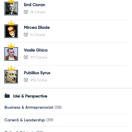
Emil Cioran
2k Citate
Mircea Eliade
1k Citate
Vasile Ghica
977 Citate
Publilius Syrus
935 Citate
Idei & Perspective
Business & Antreprenoriat
(38)
Carieră & Leadership
(39)