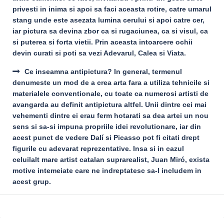
privesti in inima si apoi sa faci aceasta rotire, catre umarul
stang unde este asezata lumina cerului si apoi catre cer,
iar pictura sa devina zbor ca si rugaciunea, ca si visul, ca
si puterea si forta vietii. Prin aceasta intoarcere ochii
devin curati si poti sa vezi Adevarul, Calea si Viata.
Ce inseamna antipictura? In general, termenul
denumeste un mod de a crea arta fara a utiliza tehnicile si
materialele conventionale, cu toate ca numerosi artisti de
avangarda au definit antipictura altfel. Unii dintre cei mai
vehementi dintre ei erau ferm hotarati sa dea artei un nou
sens si sa-si impuna propriile idei revolutionare, iar din
acest punct de vedere Dalí si Picasso pot fi citati drept
figurile cu adevarat reprezentative. Insa si in cazul
celuilalt mare artist catalan suprarealist, Juan Miró, exista
motive intemeiate care ne indreptatesc sa-l includem in
acest grup.