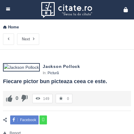
Cita
Home
Next
Jackson Pollock
In:
Pictură
Fiecare pictor bun picteaza ceea ce este.
0
149
0
Facebook
Report