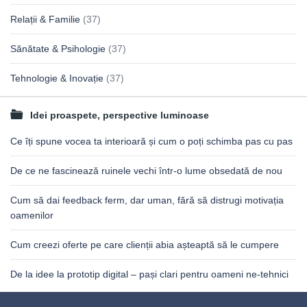
Relații & Familie
(37)
Sănătate & Psihologie
(37)
Tehnologie & Inovație
(37)
Idei proaspete, perspective luminoase
Ce îți spune vocea ta interioară și cum o poți schimba pas cu pas
De ce ne fascinează ruinele vechi într-o lume obsedată de nou
Cum să dai feedback ferm, dar uman, fără să distrugi motivația
oamenilor
Cum creezi oferte pe care clienții abia așteaptă să le cumpere
De la idee la prototip digital – pași clari pentru oameni ne-tehnici