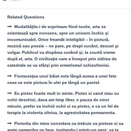
Related Questions
Modalităţile-i de exprimare fiind tocite, arta se
orientează spre nonsens, spre un univers închis şi
incomunicabil. Orice freamăt inteligibil – în pictură,
muzică sau poezie – ne pare, pe drept cuvânt, desuet şi
vulgar. Publicul va dispărea curând şi, la scurtă vreme
după el, arta. O civilizaţie care a început prin zidirea de
catedrale se va sfârşi prin ermetismul schizofreniei.
Frumuseţea unui băiat este lângă aceea a unei fete
ceea ce este pictura în ulei pe lângă un pastel.
Eu pictez foarte mult in minte. Pictez si cand stau cu
ochii deschisi, daca am timp liber, o pauza de cinci
minute, prefer sa inchid ochii si sa pictez, e ca un fel de
terapie la violenta zilnica, la agresivitatea permanenta.
Pictorita din mine considera ca trebuie sa picteze si sa
arate oamenilor ce face, invitandu-i printr-un gest: sa te