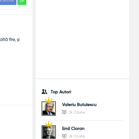
acebook
tă fire, şi
Top Autori
Valeriu Butulescu
2k Citate
Emil Cioran
2k Citate