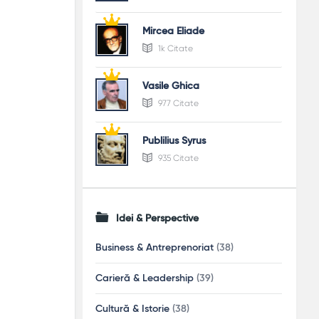
Mircea Eliade
1k Citate
Vasile Ghica
977 Citate
Publilius Syrus
935 Citate
Idei & Perspective
Business & Antreprenoriat
(38)
Carieră & Leadership
(39)
Cultură & Istorie
(38)