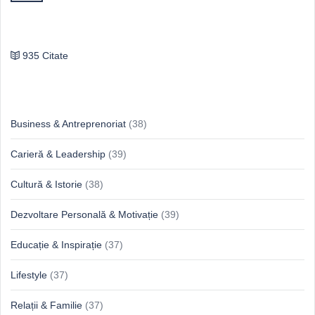
Publilius Syrus
935 Citate
Idei & Perspective
Business & Antreprenoriat
(38)
Carieră & Leadership
(39)
Cultură & Istorie
(38)
Dezvoltare Personală & Motivație
(39)
Educație & Inspirație
(37)
Lifestyle
(37)
Relații & Familie
(37)