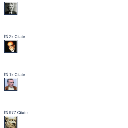
Emil Cioran
2k Citate
Mircea Eliade
1k Citate
Vasile Ghica
977 Citate