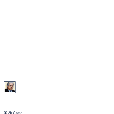
Top Autori
Valeriu Butulescu
2k Citate