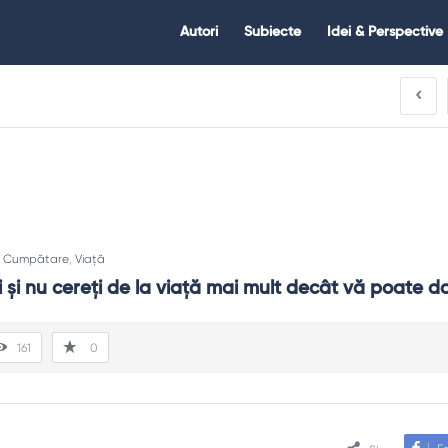
Citate.ro
Citate.ro
Autori
Subiecte
Idei & Perspective
Navigation
:
Cumpătare
,
Viață
i și nu cereți de la viață mai mult decât vă poate d
161
0