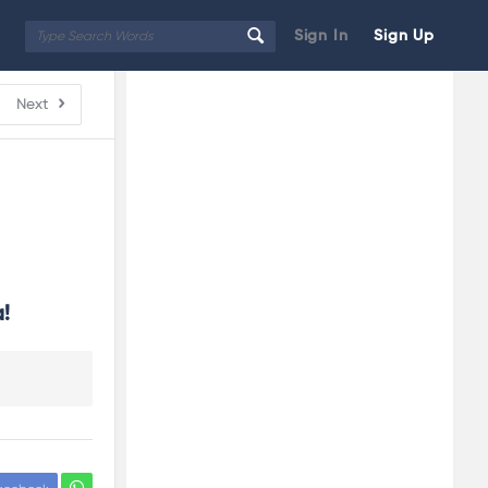
Sign In
Sign Up
Sidebar
Adv
Next
250x250
a!