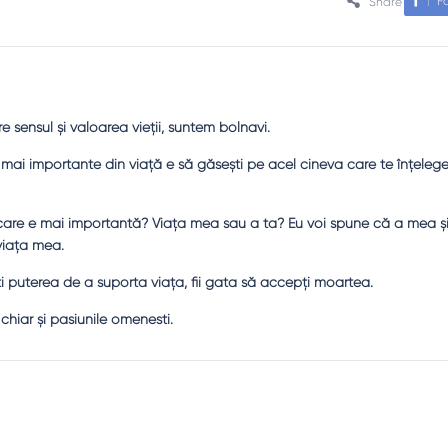
F
Share
sensul şi valoarea vieţii, suntem bolnavi.
le mai importante din viaţă e să găseşti pe acel cineva care te înţeleg
a care e mai importantă? Viaţa mea sau a ta? Eu voi spune că a mea şi
 viaţa mea.
 puterea de a suporta viaţa, fii gata să accepţi moartea.
, chiar şi pasiunile omenesti.