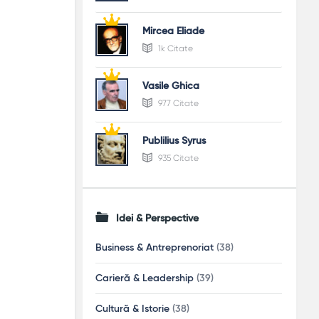
Mircea Eliade
1k Citate
Vasile Ghica
977 Citate
Publilius Syrus
935 Citate
Idei & Perspective
Business & Antreprenoriat
(38)
Carieră & Leadership
(39)
Cultură & Istorie
(38)