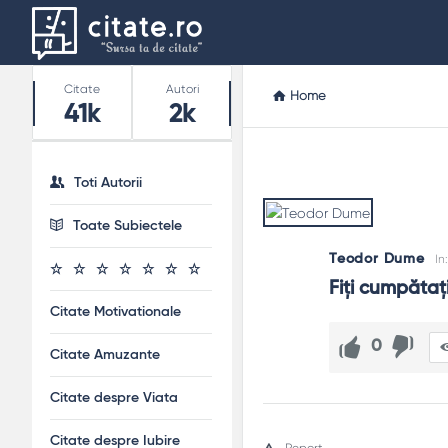
Stats
Citate
Autori
Home
41k
2k
Toti Autorii
Toate Subiectele
Teodor Dume
In
Fiți cumpătaț
Citate Motivationale
0
Citate Amuzante
Citate despre Viata
Citate despre Iubire
Report