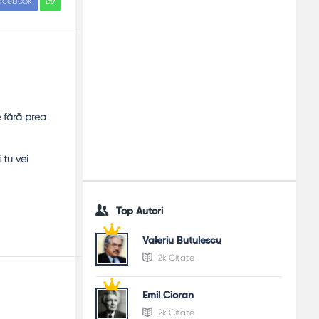
acebook
e fără prea
 tu vei
Top Autori
Valeriu Butulescu
2k Citate
Emil Cioran
2k Citate