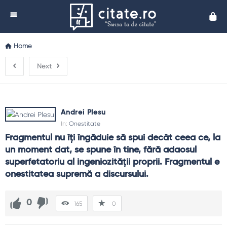
Cita
Home
Next
Andrei Plesu
In:
Onestitate
Fragmentul nu îţi îngăduie să spui decât ceea ce, la 
un moment dat, se spune în tine, fără adaosul 
superfetatoriu al ingeniozităţii proprii. Fragmentul e 
onestitatea supremă a discursului.
0
165
0