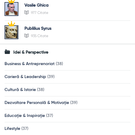
Vasile Ghica
977 Citate
Publilius Syrus
935 Citate
Idei & Perspective
Business & Antreprenoriat
(38)
Carieră & Leadership
(39)
Cultură & Istorie
(38)
Dezvoltare Personală & Motivație
(39)
Educație & Inspirație
(37)
Lifestyle
(37)