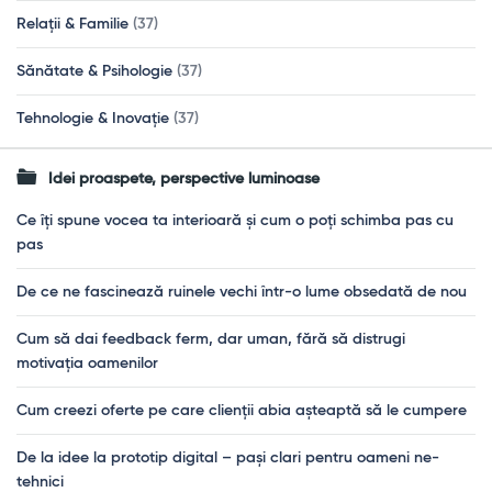
Relații & Familie
(37)
Sănătate & Psihologie
(37)
Tehnologie & Inovație
(37)
Idei proaspete, perspective luminoase
Ce îți spune vocea ta interioară și cum o poți schimba pas cu
pas
De ce ne fascinează ruinele vechi într-o lume obsedată de nou
Cum să dai feedback ferm, dar uman, fără să distrugi
motivația oamenilor
Cum creezi oferte pe care clienții abia așteaptă să le cumpere
De la idee la prototip digital – pași clari pentru oameni ne-
tehnici