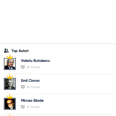
Top Autori
Valeriu Butulescu
2k Citate
Emil Cioran
2k Citate
Mircea Eliade
1k Citate