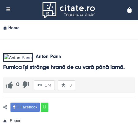
Cita
Home
Anton Pann
Furnica îşi strânge hrană de cu vară până iarnă.
0
174
0
Facebook
Report