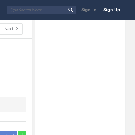
Sign In
Sign Up
Sidebar
Adv
Next
250x250