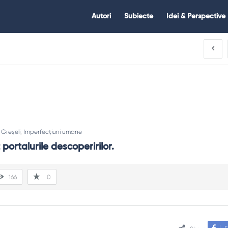
Citate.ro
Citate.ro
Autori
Subiecte
Idei & Perspective
Navigation
:
Greșeli
,
Imperfecțiuni umane
 portalurile descoperirilor.
166
0