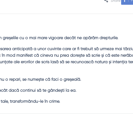
F
Share
greşelile cu o mai mare vigoare decât ne apărăm drepturile.
trasarea anticipată a unor cuvinte care ar fi trebuit să urmeze mai târzi
în mod manifest că cineva nu prea doreşte să scrie şi că este nerăb
nţate ale erorilor de scris lasă să se recunoască natura şi intenţia te
nu o repari, se numeşte că faci o greşeală.
ecât dacă continui să te gândeşti la ea.
 tale, transformându-le în crime.