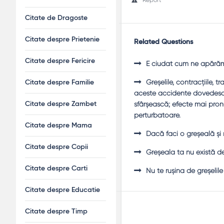
Citate de Dragoste
Citate despre Prietenie
Related Questions
Citate despre Fericire
E ciudat cum ne apărăm 
Greşelile, contracţiile, 
Citate despre Familie
aceste accidente dovedesc 
sfârşească; efecte mai pronu
Citate despre Zambet
perturbatoare.
Citate despre Mama
Dacă faci o greşeală şi 
Citate despre Copii
Greşeala ta nu există d
Citate despre Carti
Nu te ruşina de greşelile
Citate despre Educatie
Citate despre Timp