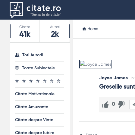
Stats
Citate
Autori
Home
41k
2k
Toti Autorii
Toate Subiectele
Joyce James
In
Greselile sunt
Citate Motivationale
0
Citate Amuzante
Citate despre Viata
Citate despre Iubire
Report