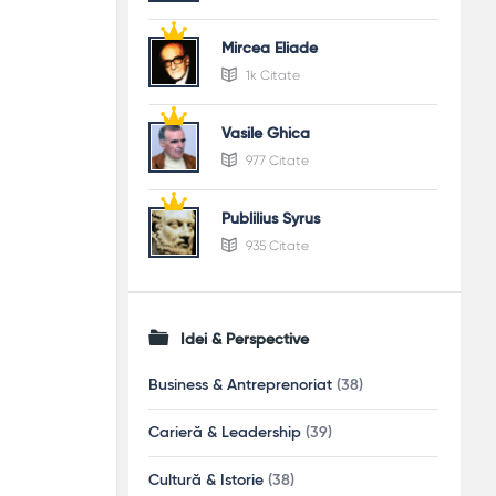
Mircea Eliade
1k Citate
Vasile Ghica
977 Citate
Publilius Syrus
935 Citate
Idei & Perspective
Business & Antreprenoriat
(38)
Carieră & Leadership
(39)
Cultură & Istorie
(38)