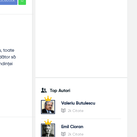
acebook
u, toate
dător să
ndinţei
Top Autori
Valeriu Butulescu
2k Citate
Emil Cioran
2k Citate