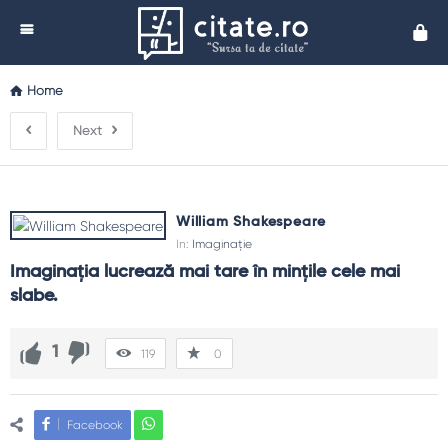
Cita
Home
Next
William Shakespeare
In:
Imaginație
Imaginaţia lucrează mai tare în minţile cele mai 
slabe.
1
119
0
Facebook