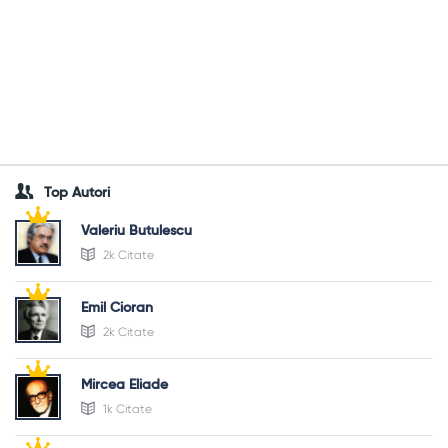
Top Autori
Valeriu Butulescu
2k Citate
Emil Cioran
2k Citate
Mircea Eliade
1k Citate