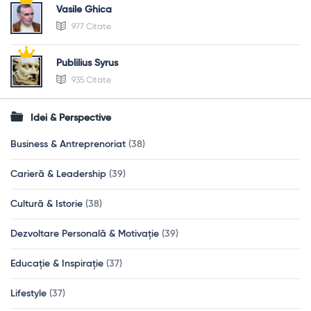
Vasile Ghica
977 Citate
Publilius Syrus
935 Citate
Idei & Perspective
Business & Antreprenoriat
(38)
Carieră & Leadership
(39)
Cultură & Istorie
(38)
Dezvoltare Personală & Motivație
(39)
Educație & Inspirație
(37)
Lifestyle
(37)