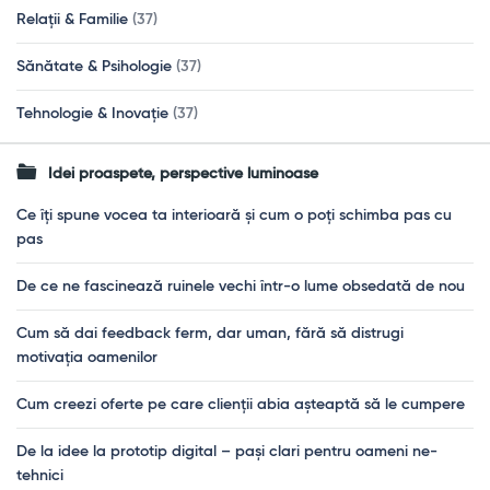
Relații & Familie
(37)
Sănătate & Psihologie
(37)
Tehnologie & Inovație
(37)
Idei proaspete, perspective luminoase
Ce îți spune vocea ta interioară și cum o poți schimba pas cu
pas
De ce ne fascinează ruinele vechi într-o lume obsedată de nou
Cum să dai feedback ferm, dar uman, fără să distrugi
motivația oamenilor
Cum creezi oferte pe care clienții abia așteaptă să le cumpere
De la idee la prototip digital – pași clari pentru oameni ne-
tehnici