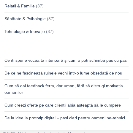
Relații & Familie
(37)
Sănătate & Psihologie
(37)
Tehnologie & Inovație
(37)
Idei proaspete, perspective luminoase
Ce îți spune vocea ta interioară și cum o poți schimba pas cu pas
De ce ne fascinează ruinele vechi într-o lume obsedată de nou
Cum să dai feedback ferm, dar uman, fără să distrugi motivația
oamenilor
Cum creezi oferte pe care clienții abia așteaptă să le cumpere
De la idee la prototip digital – pași clari pentru oameni ne-tehnici