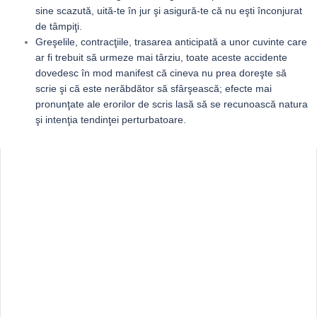
sine scazută, uită-te în jur şi asigură-te că nu eşti înconjurat
de tâmpiţi.
Greşelile, contracţiile, trasarea anticipată a unor cuvinte care
ar fi trebuit să urmeze mai târziu, toate aceste accidente
dovedesc în mod manifest că cineva nu prea doreşte să
scrie şi că este nerăbdător să sfârşească; efecte mai
pronunţate ale erorilor de scris lasă să se recunoască natura
şi intenţia tendinţei perturbatoare.
Sidebar
Adv
250x250