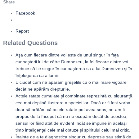
Share
Facebook
Report
Related Questions
Aşa cum fiecare dintre voi este de unul singur în faţa
cunoaşterii lui de către Dumnezeu, la fel fiecare dintre voi
trebuie să fie singur în cunoaşterea sa a lui Dumnezeu şi în
înţelegerea sa a lumii.
E ciudat cum ne apărăm greşelile cu o mai mare vigoare
decât ne apărăm drepturile.
Actele ratate cumulate şi combinate reprezintă cu siguranţă
cea mai deplină ilustrare a speciei lor. Dacă ar fi fost vorba
doar să arătăm că actele ratate pot avea sens, ne-am fi
propus de la început să nu ne ocupăm decât de acestea,
sensul lor fiind atât de evident încât se impune în acelaşi
timp inteligenţei cele mai obtuze şi spiritului celui mai critic.
Înainte de a te diagnostica singur cu depresie sau stimă de