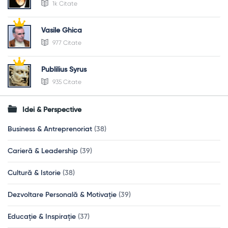
1k Citate
Vasile Ghica
977 Citate
Publilius Syrus
935 Citate
Idei & Perspective
Business & Antreprenoriat
(38)
Carieră & Leadership
(39)
Cultură & Istorie
(38)
Dezvoltare Personală & Motivație
(39)
Educație & Inspirație
(37)