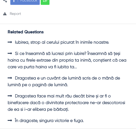
Facebook
Report
Related Questions
Iubirea, strop al cerului picurat în inimile noastre.
Şi ce înseamnă să lucrezi prin iubire? Înseamnă să ţeşi
haina cu firele extrase din propria ta inimă, conştient că cea
care va purta haina va fi iubita ta...
Dragostea e un cuvânt de lumină scris de o mână de
lumină pe o pagină de lumină.
Dragostea face mai mult rău decât bine şi ar fi o
binefacere dacă o divinitate protectoare ne-ar descotorosi
de ea si i-ar elibera pe bărbaţi.
În dragoste, singura victorie e fuga.