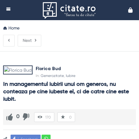
Cita
Home
Next
Florica Bud
In:
Generozitate
,
Iubire
In managementul iubirii unui om generos, nu 
conteaza pe cine iubeste el, ci de catre cine este 
iubit.
0
170
0