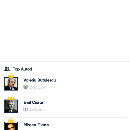
Top Autori
Valeriu Butulescu
2k Citate
Emil Cioran
2k Citate
Mircea Eliade