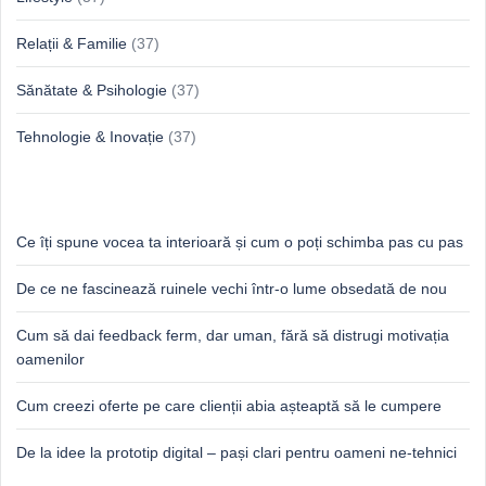
Relații & Familie
(37)
Sănătate & Psihologie
(37)
Tehnologie & Inovație
(37)
Idei proaspete, perspective luminoase
Ce îți spune vocea ta interioară și cum o poți schimba pas cu pas
De ce ne fascinează ruinele vechi într-o lume obsedată de nou
Cum să dai feedback ferm, dar uman, fără să distrugi motivația
oamenilor
Cum creezi oferte pe care clienții abia așteaptă să le cumpere
De la idee la prototip digital – pași clari pentru oameni ne-tehnici