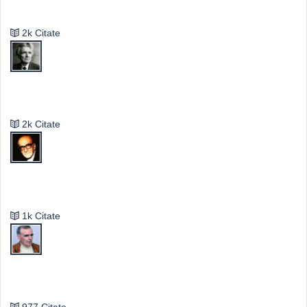
Valeriu Butulescu
2k Citate
Emil Cioran
2k Citate
Mircea Eliade
1k Citate
Vasile Ghica
977 Citate