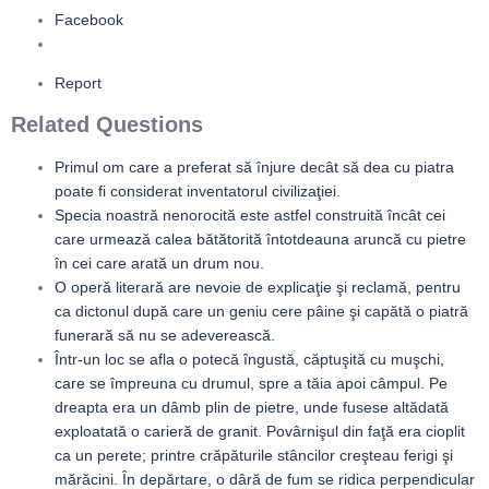
Facebook
Report
Related Questions
Primul om care a preferat să înjure decât să dea cu piatra
poate fi considerat inventatorul civilizaţiei.
Specia noastră nenorocită este astfel construită încât cei
care urmează calea bătătorită întotdeauna aruncă cu pietre
în cei care arată un drum nou.
O operă literară are nevoie de explicaţie şi reclamă, pentru
ca dictonul după care un geniu cere pâine şi capătă o piatră
funerară să nu se adeverească.
Într-un loc se afla o potecă îngustă, căptuşită cu muşchi,
care se împreuna cu drumul, spre a tăia apoi câmpul. Pe
dreapta era un dâmb plin de pietre, unde fusese altădată
exploatată o carieră de granit. Povârnişul din faţă era cioplit
ca un perete; printre crăpăturile stâncilor creşteau ferigi şi
mărăcini. În depărtare, o dâră de fum se ridica perpendicular