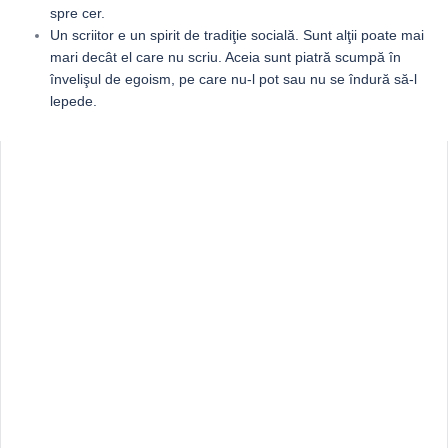
spre cer.
Un scriitor e un spirit de tradiţie socială. Sunt alţii poate mai
mari decât el care nu scriu. Aceia sunt piatră scumpă în
învelişul de egoism, pe care nu-l pot sau nu se îndură să-l
lepede.
Sidebar
Adv
250x250