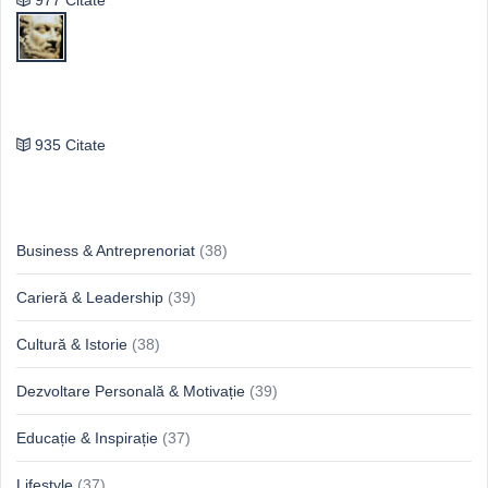
Publilius Syrus
935 Citate
Idei & Perspective
Business & Antreprenoriat
(38)
Carieră & Leadership
(39)
Cultură & Istorie
(38)
Dezvoltare Personală & Motivație
(39)
Educație & Inspirație
(37)
Lifestyle
(37)