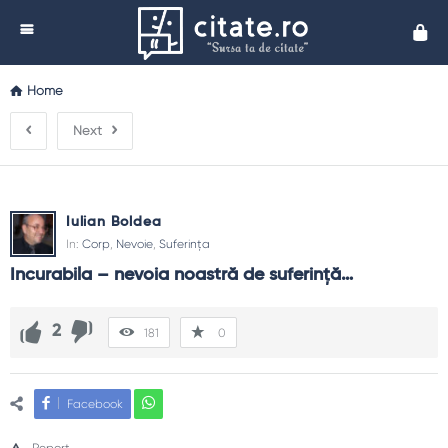
Cita
Home
Next
Iulian Boldea
In:
Corp
,
Nevoie
,
Suferința
Incurabila – nevoia noastră de suferință…
2
181
0
Facebook