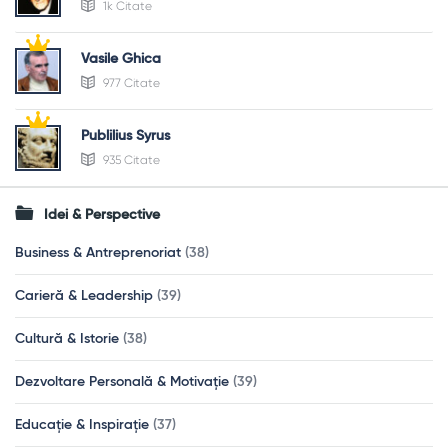
1k Citate
Vasile Ghica
977 Citate
Publilius Syrus
935 Citate
Idei & Perspective
Business & Antreprenoriat
(38)
Carieră & Leadership
(39)
Cultură & Istorie
(38)
Dezvoltare Personală & Motivație
(39)
Educație & Inspirație
(37)