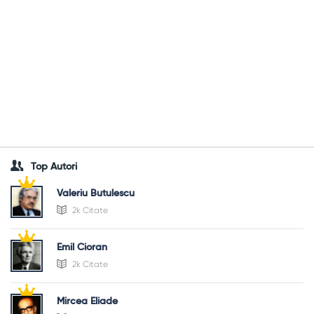
Top Autori
Valeriu Butulescu
2k Citate
Emil Cioran
2k Citate
Mircea Eliade