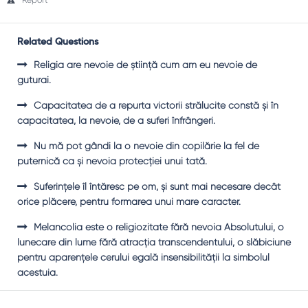
Report
Related Questions
Religia are nevoie de ştiinţă cum am eu nevoie de
guturai.
Capacitatea de a repurta victorii strălucite constă şi în
capacitatea, la nevoie, de a suferi înfrângeri.
Nu mă pot gândi la o nevoie din copilărie la fel de
puternică ca şi nevoia protecţiei unui tată.
Suferinţele îl întăresc pe om, şi sunt mai necesare decât
orice plăcere, pentru formarea unui mare caracter.
Melancolia este o religiozitate fără nevoia Absolutului, o
lunecare din lume fără atracţia transcendentului, o slăbiciune
pentru aparenţele cerului egală insensibilităţii la simbolul
acestuia.