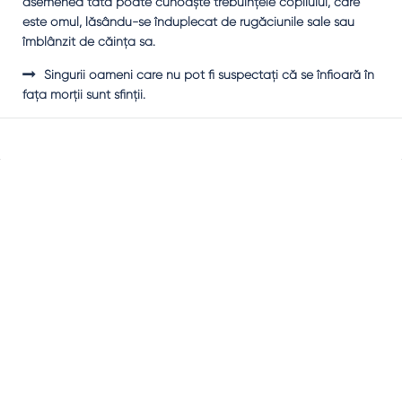
asemenea tată poate cunoaşte trebuinţele copilului, care
este omul, lăsându-se înduplecat de rugăciunile sale sau
îmblânzit de căinţa sa.
Singurii oameni care nu pot fi suspectaţi că se înfioară în
faţa morţii sunt sfinţii.
Sidebar
Adv
250x250