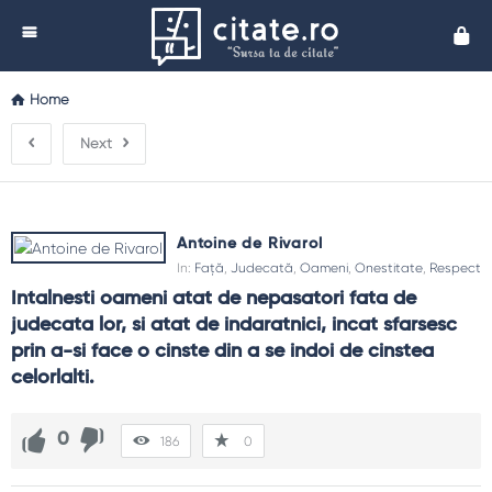
Cita
Home
Next
Antoine de Rivarol
In:
Față
,
Judecată
,
Oameni
,
Onestitate
,
Respect
Intalnesti oameni atat de nepasatori fata de 
judecata lor, si atat de indaratnici, incat sfarsesc 
prin a-si face o cinste din a se indoi de cinstea 
celorlalti.
0
186
0