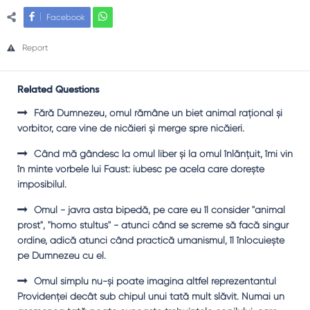
Facebook
Report
Related Questions
Fără Dumnezeu, omul rămâne un biet animal raţional şi
vorbitor, care vine de nicăieri şi merge spre nicăieri.
Când mă gândesc la omul liber şi la omul înlănţuit, îmi vin
în minte vorbele lui Faust: iubesc pe acela care doreşte
imposibilul.
Omul - javra asta bipedă, pe care eu îl consider "animal
prost", "homo stultus" - atunci când se screme să facă singur
ordine, adică atunci când practică umanismul, îl înlocuieşte
pe Dumnezeu cu el.
Omul simplu nu-şi poate imagina altfel reprezentantul
Providenţei decât sub chipul unui tată mult slăvit. Numai un