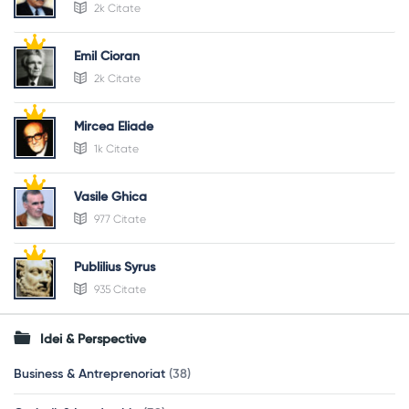
2k Citate
Emil Cioran
2k Citate
Mircea Eliade
1k Citate
Vasile Ghica
977 Citate
Publilius Syrus
935 Citate
Idei & Perspective
Business & Antreprenoriat
(38)