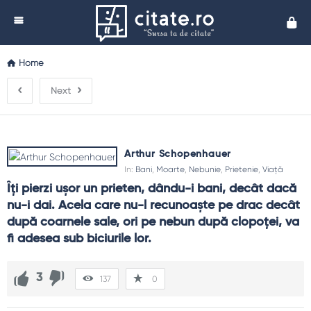
Cita
Home
Next
Arthur Schopenhauer
In:
Bani
,
Moarte
,
Nebunie
,
Prietenie
,
Viață
Îţi pierzi uşor un prieten, dându-i bani, decât dacă 
nu-i dai. Acela care nu-l recunoaşte pe drac decât 
după coarnele sale, ori pe nebun după clopoţei, va 
fi adesea sub biciurile lor.
3
137
0