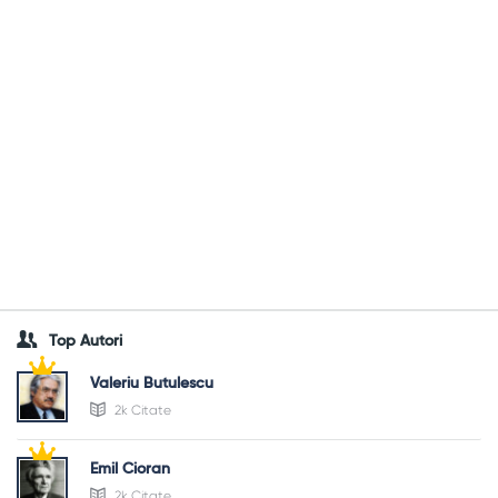
Top Autori
Valeriu Butulescu
2k Citate
Emil Cioran
2k Citate