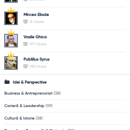
Mircea Eliade
1k Citate
Vasile Ghica
977 Citate
Publilius Syrus
935 Citate
Idei & Perspective
Business & Antreprenoriat
(38)
Carieră & Leadership
(39)
Cultură & Istorie
(38)