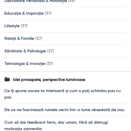
Dezvoltare Personală & Motivație
(39)
Educație & Inspirație
(37)
Lifestyle
(37)
Relații & Familie
(37)
Sănătate & Psihologie
(37)
Tehnologie & Inovație
(37)
Idei proaspete, perspective luminoase
Ce îți spune vocea ta interioară și cum o poți schimba pas cu
pas
De ce ne fascinează ruinele vechi într-o lume obsedată de nou
Cum să dai feedback ferm, dar uman, fără să distrugi
motivația oamenilor