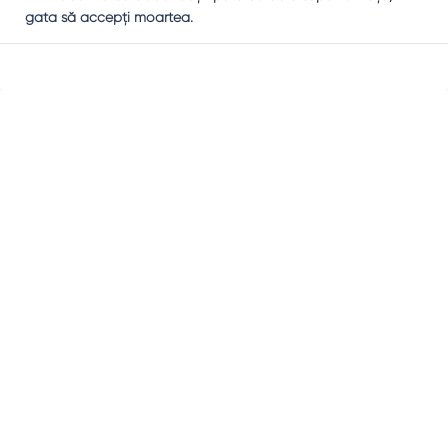
gata să accepţi moartea.
Sidebar
Adv
250x250