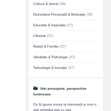
Cultură & Istorie
(38)
Dezvoltare Personală & Motivație
(39)
Educație & Inspirație
(37)
Lifestyle
(37)
Relații & Familie
(37)
Sănătate & Psihologie
(37)
Tehnologie & Inovație
(37)
Idei proaspete, perspective
luminoase
Ce îți spune vocea ta interioară și cum o
poți schimba pas cu pas