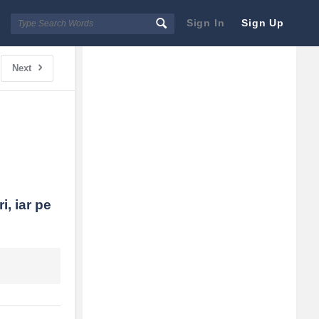
Sign In
Sign Up
Sidebar
Adv
Next
250x250
, iar pe 