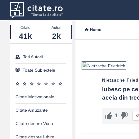
Stats
Citate
Autori
Home
41k
2k
Toti Autorii
Toate Subiectele
Nietzsche Fried
Iubesc pe cel
Citate Motivationale
aceia din trecu
Citate Amuzante
1
Citate despre Viata
Citate despre Iubire