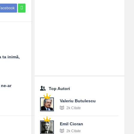
Facebook
 ta inimă,
 ne-ar
Top Autori
Valeriu Butulescu
2k Citate
Emil Cioran
2k Citate