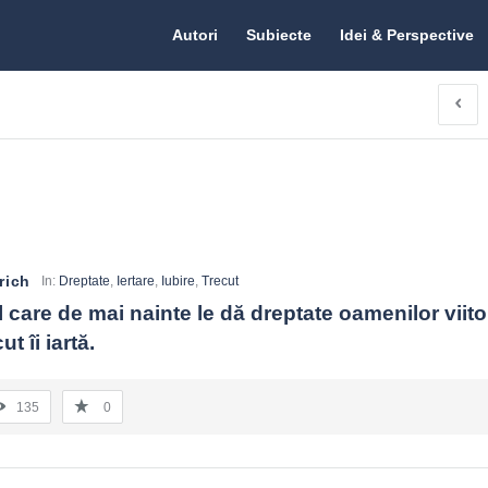
Citate.ro
Citate.ro
Autori
Subiecte
Idei & Perspective
Navigation
rich
In:
Dreptate
,
Iertare
,
Iubire
,
Trecut
 care de mai nainte le dă dreptate oamenilor viitori
t îi iartă.
135
0