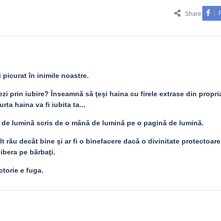
Share
i picurat în inimile noastre.
zi prin iubire? Înseamnă să ţeşi haina cu firele extrase din propria
ta haina va fi iubita ta...
 de lumină scris de o mână de lumină pe o pagină de lumină.
 rău decât bine şi ar fi o binefacere dacă o divinitate protectoare
libera pe bărbaţi.
ctorie e fuga.