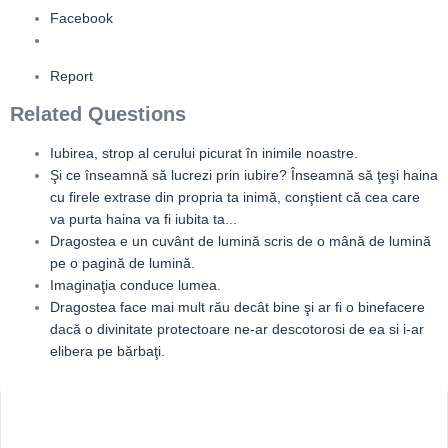
Facebook
Report
Related Questions
Iubirea, strop al cerului picurat în inimile noastre.
Şi ce înseamnă să lucrezi prin iubire? Înseamnă să ţeşi haina
cu firele extrase din propria ta inimă, conştient că cea care
va purta haina va fi iubita ta...
Dragostea e un cuvânt de lumină scris de o mână de lumină
pe o pagină de lumină.
Imaginaţia conduce lumea.
Dragostea face mai mult rău decât bine şi ar fi o binefacere
dacă o divinitate protectoare ne-ar descotorosi de ea si i-ar
elibera pe bărbaţi.
Sidebar
Adv
250x250