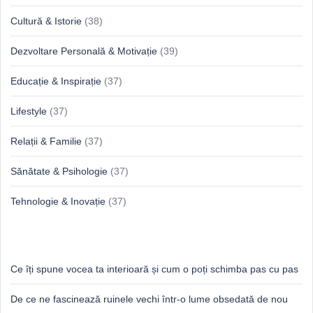
Cultură & Istorie
(38)
Dezvoltare Personală & Motivație
(39)
Educație & Inspirație
(37)
Lifestyle
(37)
Relații & Familie
(37)
Sănătate & Psihologie
(37)
Tehnologie & Inovație
(37)
Idei proaspete, perspective luminoase
Ce îți spune vocea ta interioară și cum o poți schimba pas cu pas
De ce ne fascinează ruinele vechi într-o lume obsedată de nou