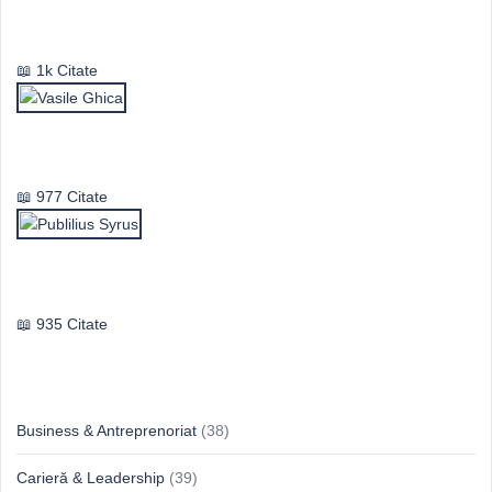
Mircea Eliade
1k Citate
Vasile Ghica
977 Citate
Publilius Syrus
935 Citate
Idei & Perspective
Business & Antreprenoriat
(38)
Carieră & Leadership
(39)