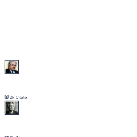
Top Autori
Valeriu Butulescu
2k Citate
Emil Cioran