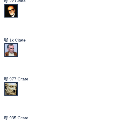
2k Citate
Mircea Eliade
1k Citate
Vasile Ghica
977 Citate
Publilius Syrus
935 Citate