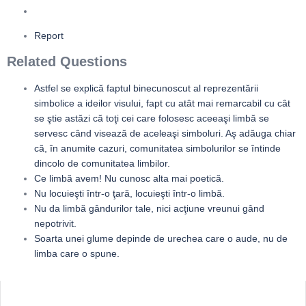
Report
Related Questions
Astfel se explică faptul binecunoscut al reprezentării
simbolice a ideilor visului, fapt cu atât mai remarcabil cu cât
se ştie astăzi că toţi cei care folosesc aceeaşi limbă se
servesc când visează de aceleaşi simboluri. Aş adăuga chiar
că, în anumite cazuri, comunitatea simbolurilor se întinde
dincolo de comunitatea limbilor.
Ce limbă avem! Nu cunosc alta mai poetică.
Nu locuieşti într-o ţară, locuieşti într-o limbă.
Nu da limbă gândurilor tale, nici acţiune vreunui gând
nepotrivit.
Soarta unei glume depinde de urechea care o aude, nu de
limba care o spune.
Sidebar
Adv