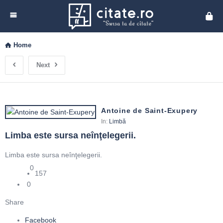
Cita
Home
Next
Antoine de Saint-Exupery
In:
Limbă
Limba este sursa neînţelegerii.
Limba este sursa neînţelegerii.
0
157
0
Share
Facebook