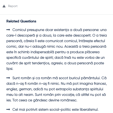
Report
Related Questions
Comicul presupune doar existenţa a două persoane: una
care-l descoperă şi a doua, la care este descoperit. O a treia
persoană, căreia îi este comunicat comicul, întăreşte efectul
comic, dar nu-i adaugă nimic nou. Această a treia persoană
este în schimb indispensabilă pentru a produce plăcerea
specifică cuvântului de spirit; dacă însă nu este vorba de un
cuvânt de sprit tendenţios, agresiv, a doua persoană poate
lipsi.
Sunt român şi ca român mă socot buricul pământului. Că
dacă n-aş fi român n-aş fi nimic. Nu mă pot imagina francez,
englez, german, adică nu pot extrapola substanţa spiritului
meu la alt neam. Sunt român prin vocaţie, că altfel nu pot să
ies. Tot ceea ce gândesc devine românesc.
Cel mai potrivit sistem social-politic este liberalismul.