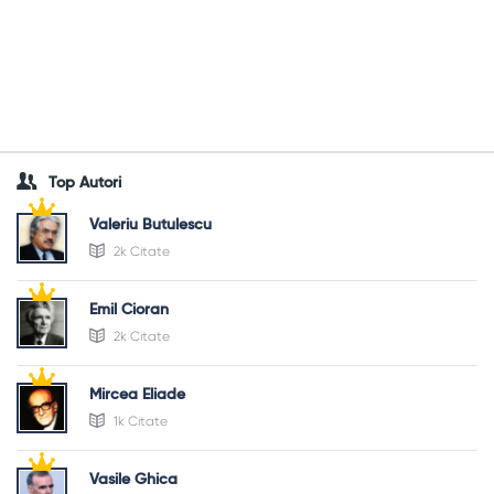
Top Autori
Valeriu Butulescu
2k Citate
Emil Cioran
2k Citate
Mircea Eliade
1k Citate
Vasile Ghica