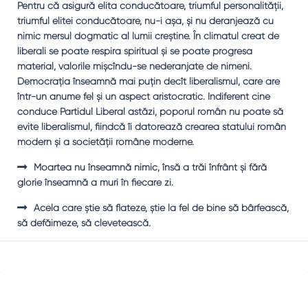
Pentru că asigură elita conducătoare, triumful personalităţii,
triumful elitei conducătoare, nu-i aşa, şi nu deranjează cu
nimic mersul dogmatic al lumii creştine. În climatul creat de
liberali se poate respira spiritual şi se poate progresa
material, valorile mişcîndu-se nederanjate de nimeni.
Democraţia înseamnă mai puţin decît liberalismul, care are
într-un anume fel şi un aspect aristocratic. Indiferent cine
conduce Partidul Liberal astăzi, poporul român nu poate să
evite liberalismul, fiindcă îi datorează crearea statului român
modern şi a societăţii române moderne.
Moartea nu înseamnă nimic, însă a trăi înfrânt şi fără
glorie înseamnă a muri în fiecare zi.
Acela care ştie să flateze, ştie la fel de bine să bârfească,
să defăimeze, să clevetească.
Sidebar
Adv