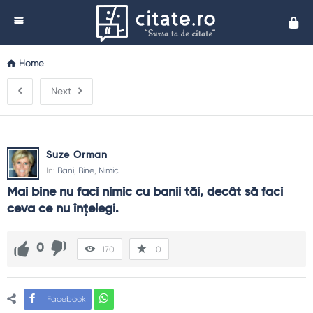
Cita
Home
Next
Suze Orman
In:
Bani
,
Bine
,
Nimic
Mai bine nu faci nimic cu banii tăi, decât să faci 
ceva ce nu înţelegi.
0
170
0
Facebook