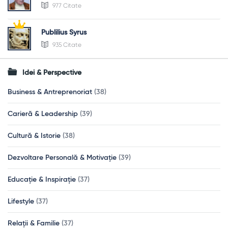
977 Citate
Publilius Syrus
935 Citate
Idei & Perspective
Business & Antreprenoriat
(38)
Carieră & Leadership
(39)
Cultură & Istorie
(38)
Dezvoltare Personală & Motivație
(39)
Educație & Inspirație
(37)
Lifestyle
(37)
Relații & Familie
(37)