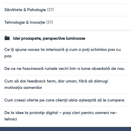
Sănătate & Psihologie
(37)
Tehnologie & Inovație
(37)
Idei proaspete, perspective luminoase
Ce îți spune vocea ta interioară și cum o poți schimba pas cu
pas
De ce ne fascinează ruinele vechi într-o lume obsedată de nou
Cum să dai feedback ferm, dar uman, fără să distrugi
motivația oamenilor
Cum creezi oferte pe care clienții abia așteaptă să le cumpere
De la idee la prototip digital – pași clari pentru oameni ne-
tehnici