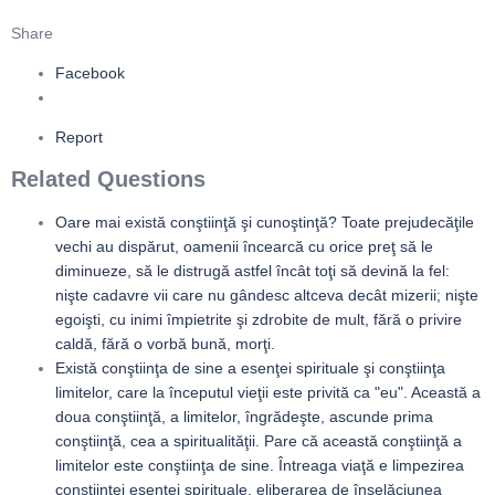
Share
Facebook
Report
Related Questions
Oare mai există conştiinţă şi cunoştinţă? Toate prejudecăţile
vechi au dispărut, oamenii încearcă cu orice preţ să le
diminueze, să le distrugă astfel încât toţi să devină la fel:
nişte cadavre vii care nu gândesc altceva decât mizerii; nişte
egoişti, cu inimi împietrite şi zdrobite de mult, fără o privire
caldă, fără o vorbă bună, morţi.
Există conştiinţa de sine a esenţei spirituale şi conştiinţa
limitelor, care la începutul vieţii este privită ca "eu". Această a
doua conştiinţă, a limitelor, îngrădeşte, ascunde prima
conştiinţă, cea a spiritualităţii. Pare că această conştiinţă a
limitelor este conştiinţa de sine. Întreaga viaţă e limpezirea
conştiinţei esenţei spirituale, eliberarea de înşelăciunea