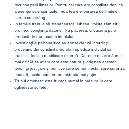
recunoaşterii limitelor. Pentru cel care are conştiinţa deplină
a esenţei sale spirituale, moartea e eliberarea de limitele
care o constrâng.
În familie trebuie să stăpânească: iubirea, voinţa zămislirii,
ordinea, conştiinţa datoriei. Nu plăcerea, ci bucuria pură,
produsă de frumuseţea idealului.
Investigaţiile psihanalitice au arătat clar că interdicţii
provenind din conştiinţa morală împiedică individul să
fructifice fericita modificare externă. Dar este o sarcină mult
mai dificilă să aflăm care este natura şi originea acestor
tendinţe justiţiare şi punitive care se manifestă, spre surpriza
noastră, acolo unde ne-am aştepta mai puţin.
Trupul omenesc este frumos numai în măsura în care
oglindeşte sufletul.
Sidebar
Adv
250x250