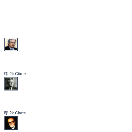
Top Autori
Valeriu Butulescu
2k Citate
Emil Cioran
2k Citate