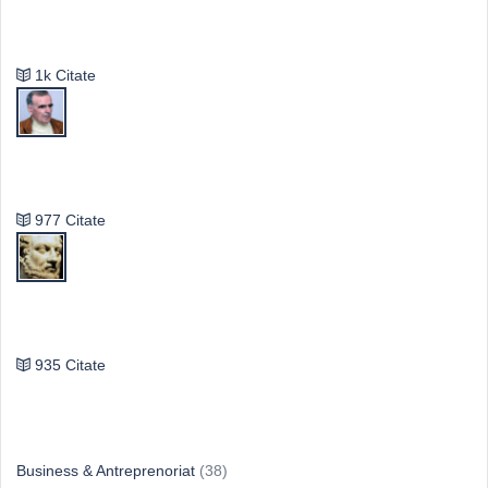
Mircea Eliade
1k Citate
Vasile Ghica
977 Citate
Publilius Syrus
935 Citate
Idei & Perspective
Business & Antreprenoriat
(38)