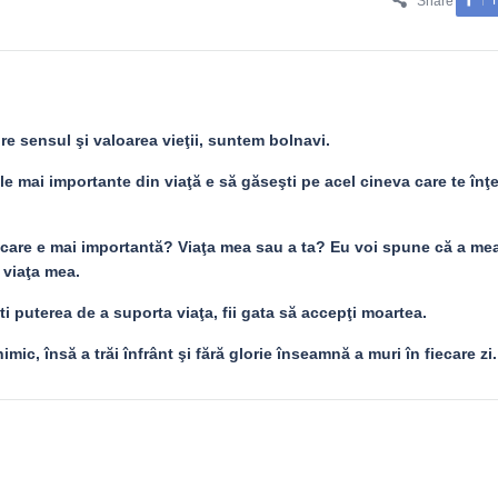
Share
e sensul şi valoarea vieţii, suntem bolnavi.
ele mai importante din viaţă e să găseşti pe acel cineva care te înţ
a care e mai importantă? Viaţa mea sau a ta? Eu voi spune că a mea
i viaţa mea.
 puterea de a suporta viaţa, fii gata să accepţi moartea.
ic, însă a trăi înfrânt şi fără glorie înseamnă a muri în fiecare zi.