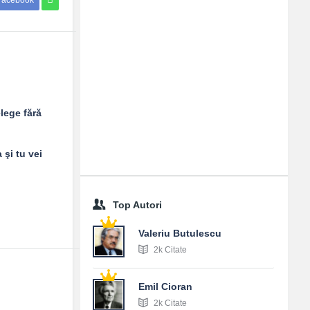
Facebook
elege fără
 şi tu vei
Top Autori
Valeriu Butulescu
2k Citate
Emil Cioran
2k Citate