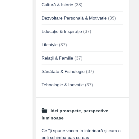
Cultură & Istorie
(38)
Dezvoltare Personală & Motivație
(39)
Educație & Inspirație
(37)
Lifestyle
(37)
Relații & Familie
(37)
Sănătate & Psihologie
(37)
Tehnologie & Inovație
(37)
Idei proaspete, perspective
luminoase
Ce îți spune vocea ta interioară și cum o
poți schimba pas cu pas