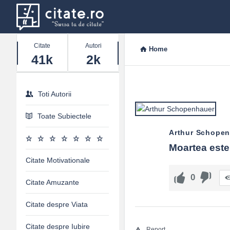
Stats
Citate
Autori
Home
41k
2k
Toti Autorii
Toate Subiectele
Arthur Schope
Moartea este
Citate Motivationale
0
Citate Amuzante
Citate despre Viata
Citate despre Iubire
Report