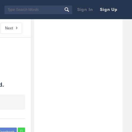
Sign In
Sign Up
Sidebar
Adv
Next
250x250
d.