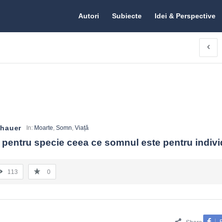
Citate.ro
Citate.ro
Autori
Subiecte
Idei & Perspective
Navigation
nhauer
In:
Moarte
,
Somn
,
Viață
 pentru specie ceea ce somnul este pentru indivi
113
0