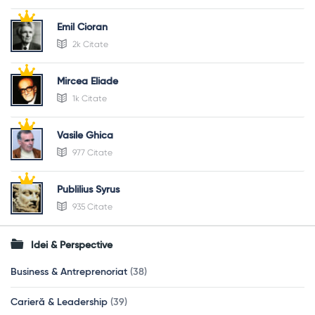
Emil Cioran
2k Citate
Mircea Eliade
1k Citate
Vasile Ghica
977 Citate
Publilius Syrus
935 Citate
Idei & Perspective
Business & Antreprenoriat
(38)
Carieră & Leadership
(39)