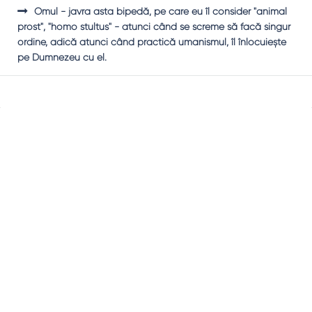
Omul - javra asta bipedă, pe care eu îl consider "animal
prost", "homo stultus" - atunci când se screme să facă singur
ordine, adică atunci când practică umanismul, îl înlocuieşte
pe Dumnezeu cu el.
Sidebar
Adv
250x250