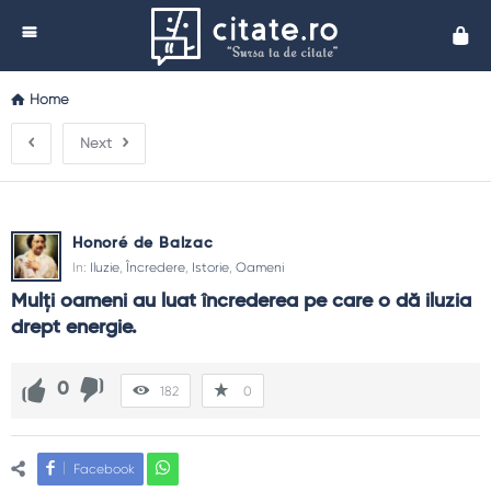
Cita
Home
Next
Honoré de Balzac
In:
Iluzie
,
Încredere
,
Istorie
,
Oameni
Mulţi oameni au luat încrederea pe care o dă iluzia 
drept energie.
0
182
0
Facebook