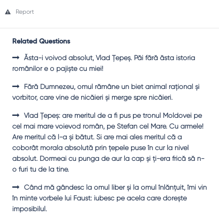
Report
Related Questions
Ăsta-i voivod absolut, Vlad Ţepeş. Păi fără ăsta istoria
românilor e o pajişte cu miei!
Fără Dumnezeu, omul rămâne un biet animal raţional şi
vorbitor, care vine de nicăieri şi merge spre nicăieri.
Vlad Ţepeş: are meritul de a fi pus pe tronul Moldovei pe
cel mai mare voievod român, pe Ştefan cel Mare. Cu armele!
Are meritul că l-a şi bătut. Şi are mai ales meritul că a
coborât morala absolută prin ţepele puse în cur la nivel
absolut. Dormeai cu punga de aur la cap şi ţi-era frică să n-
o furi tu de la tine.
Când mă gândesc la omul liber şi la omul înlănţuit, îmi vin
în minte vorbele lui Faust: iubesc pe acela care doreşte
imposibilul.