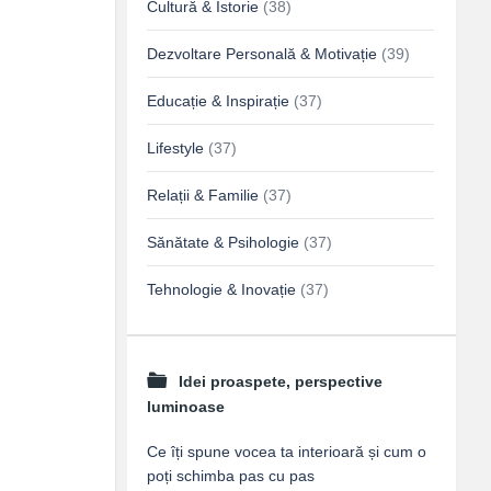
Cultură & Istorie
(38)
Dezvoltare Personală & Motivație
(39)
Educație & Inspirație
(37)
Lifestyle
(37)
Relații & Familie
(37)
Sănătate & Psihologie
(37)
Tehnologie & Inovație
(37)
Idei proaspete, perspective
luminoase
Ce îți spune vocea ta interioară și cum o
poți schimba pas cu pas