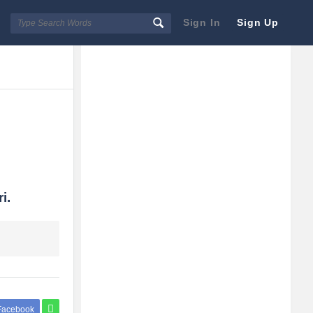
Sign In
Sign Up
Sidebar
Adv
250x250
i.
Facebook