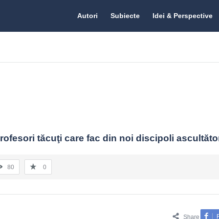
Citate.ro
Citate.ro
Autori
Subiecte
Idei & Perspective
Navigation
rofesori tăcuţi care fac din noi discipoli ascultător
80
0
Share