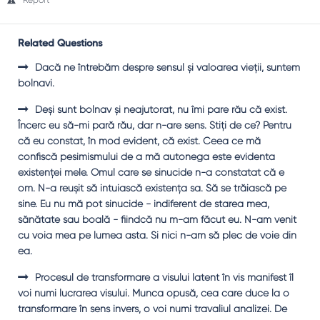
Report
Related Questions
Dacă ne întrebăm despre sensul şi valoarea vieţii, suntem
bolnavi.
Deşi sunt bolnav şi neajutorat, nu îmi pare rău că exist.
Încerc eu să-mi pară rău, dar n-are sens. Ştiţi de ce? Pentru
că eu constat, în mod evident, că exist. Ceea ce mă
confiscă pesimismului de a mă autonega este evidenta
existenţei mele. Omul care se sinucide n-a constatat că e
om. N-a reuşit să intuiască existenţa sa. Să se trăiască pe
sine. Eu nu mă pot sinucide - indiferent de starea mea,
sănătate sau boală - fiindcă nu m-am făcut eu. N-am venit
cu voia mea pe lumea asta. Şi nici n-am să plec de voie din
ea.
Procesul de transformare a visului latent în vis manifest îl
voi numi lucrarea visului. Munca opusă, cea care duce la o
transformare în sens invers, o voi numi travaliul analizei. De