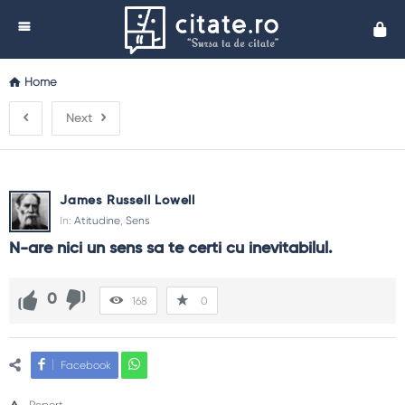
Cita
Home
Next
James Russell Lowell
In:
Atitudine
,
Sens
N-are nici un sens sa te certi cu inevitabilul.
0
168
0
Facebook