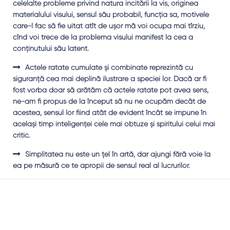
celelalte probleme privind natura incitării la vis, originea
materialului visului, sensul său probabil, funcţia sa, motivele
care-l fac să fie uitat atît de uşor mă voi ocupa mai tîrziu,
cînd voi trece de la problema visului manifest la cea a
conţinutului său latent.
Actele ratate cumulate şi combinate reprezintă cu
siguranţă cea mai deplină ilustrare a speciei lor. Dacă ar fi
fost vorba doar să arătăm că actele ratate pot avea sens,
ne-am fi propus de la început să nu ne ocupăm decât de
acestea, sensul lor fiind atât de evident încât se impune în
acelaşi timp inteligenţei cele mai obtuze şi spiritului celui mai
critic.
Simplitatea nu este un ţel în artă, dar ajungi fără voie la
ea pe măsură ce te apropii de sensul real al lucrurilor.
Sidebar
Adv