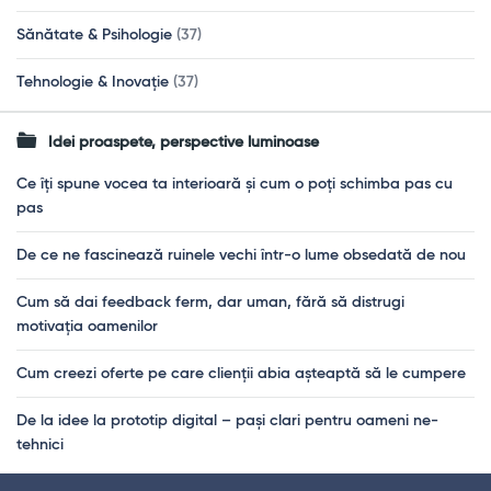
Sănătate & Psihologie
(37)
Tehnologie & Inovație
(37)
Idei proaspete, perspective luminoase
Ce îți spune vocea ta interioară și cum o poți schimba pas cu
pas
De ce ne fascinează ruinele vechi într-o lume obsedată de nou
Cum să dai feedback ferm, dar uman, fără să distrugi
motivația oamenilor
Cum creezi oferte pe care clienții abia așteaptă să le cumpere
De la idee la prototip digital – pași clari pentru oameni ne-
tehnici