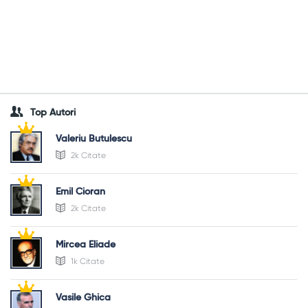
Top Autori
Valeriu Butulescu
2k Citate
Emil Cioran
2k Citate
Mircea Eliade
1k Citate
Vasile Ghica