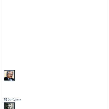
Top Autori
Valeriu Butulescu
2k Citate