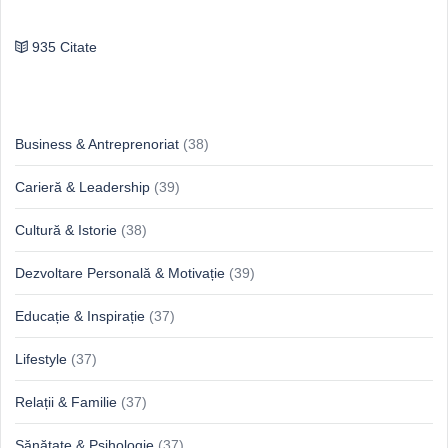
Publilius Syrus
935 Citate
Idei & Perspective
Business & Antreprenoriat
(38)
Carieră & Leadership
(39)
Cultură & Istorie
(38)
Dezvoltare Personală & Motivație
(39)
Educație & Inspirație
(37)
Lifestyle
(37)
Relații & Familie
(37)
Sănătate & Psihologie
(37)