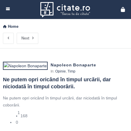
Cita
Home
Next
Napoleon Bonaparte
In:
Opinie
,
Timp
Ne putem opri oricând în timpul urcării, dar 
niciodată în timpul coborârii.
Ne putem opri oricând în timpul urcării, dar niciodată în timpul
coborârii.
1
168
0