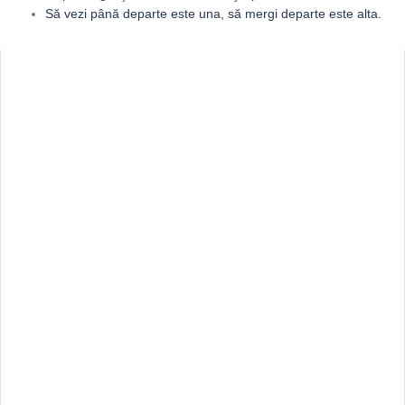
Să vezi până departe este una, să mergi departe este alta.
Sidebar
Adv
250x250