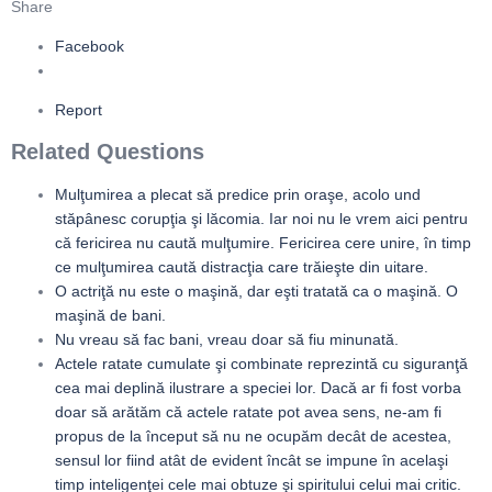
Share
Facebook
Report
Related Questions
Mulţumirea a plecat să predice prin oraşe, acolo und
stăpânesc corupţia şi lăcomia. Iar noi nu le vrem aici pentru
că fericirea nu caută mulţumire. Fericirea cere unire, în timp
ce mulţumirea caută distracţia care trăieşte din uitare.
O actriţă nu este o maşină, dar eşti tratată ca o maşină. O
maşină de bani.
Nu vreau să fac bani, vreau doar să fiu minunată.
Actele ratate cumulate şi combinate reprezintă cu siguranţă
cea mai deplină ilustrare a speciei lor. Dacă ar fi fost vorba
doar să arătăm că actele ratate pot avea sens, ne-am fi
propus de la început să nu ne ocupăm decât de acestea,
sensul lor fiind atât de evident încât se impune în acelaşi
timp inteligenţei cele mai obtuze şi spiritului celui mai critic.