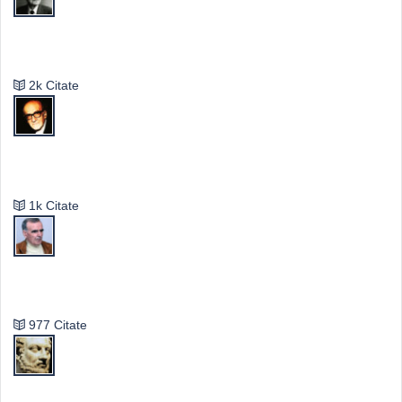
Emil Cioran
2k Citate
Mircea Eliade
1k Citate
Vasile Ghica
977 Citate