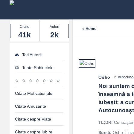
Stats
Citate
Autori
Home
41k
2k
Toti Autorii
Toate Subiectele
Osho
In:
Autocuno
Noi suntem c
Citate Motivationale
înseamnă a te
iubești; a cu
Citate Amuzante
Autocunoaște
Citate despre Viata
TL;DR:
Cunoașterea
Citate despre Iubire
Sursă:
Osho, filozo