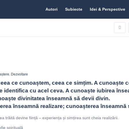
Citate.ro
Citate.ro
Autori
Subiecte
Idei & Perspective
Navigation
aștere
,
Dezvoltare
eea ce cunoaștem, ceea ce simțim. A cunoaște c
 identifica cu acel ceva. A cunoaște iubirea înse
noaște divinitatea înseamnă să devii divin. 
rea înseamnă realizare; cunoașterea înseamnă să
 trăită devine ființă – experiența și simțirea sunt cheia realizării.
fie spirituală