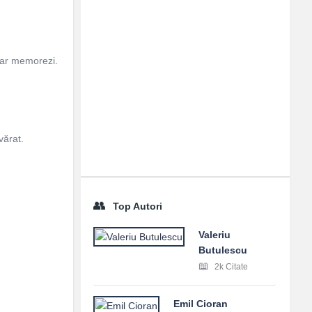
doar memorezi.
vărat.
Top Autori
Valeriu
Butulescu
2k Citate
Emil Cioran