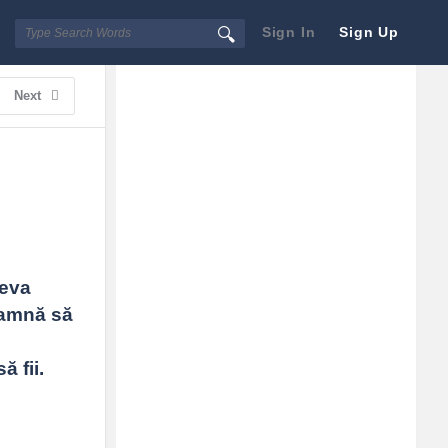
Sign In
Sign Up
Sidebar
Adv
Next
250x250
eva 
amnă să 
 fii.