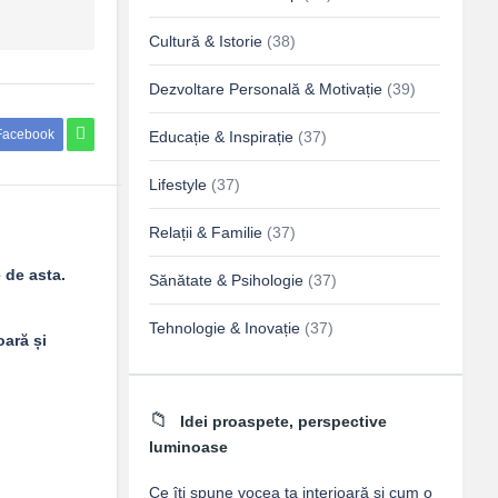
Cultură & Istorie
(38)
Dezvoltare Personală & Motivație
(39)
Facebook
Educație & Inspirație
(37)
Lifestyle
(37)
Relații & Familie
(37)
 de asta.
Sănătate & Psihologie
(37)
Tehnologie & Inovație
(37)
oară și
Idei proaspete, perspective
luminoase
Ce îți spune vocea ta interioară și cum o