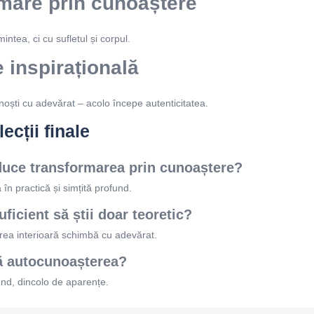
mare prin cunoaștere
intea, ci cu sufletul și corpul.
 inspirațională
oști cu adevărat – acolo începe autenticitatea.
ecții finale
uce transformarea prin cunoaștere?
în practică și simțită profund.
ficient să știi doar teoretic?
irea interioară schimbă cu adevărat.
 autocunoașterea?
und, dincolo de aparențe.