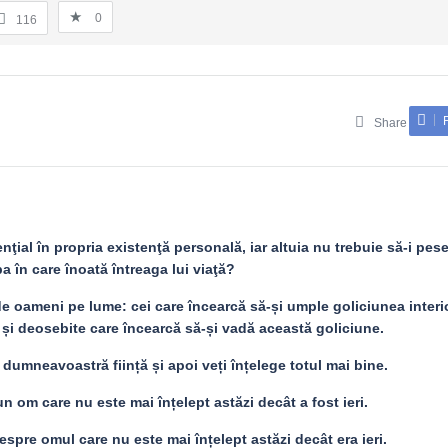
0
116
Share
nţial în propria existenţă personală, iar altuia nu trebuie să-i pese
a în care înoată întreaga lui viaţă?
de oameni pe lume: cei care încearcă să-și umple goliciunea interi
 și deosebite care încearcă să-și vadă această goliciune.
a dumneavoastră ființă și apoi veți înțelege totul mai bine.
 om care nu este mai înțelept astăzi decât a fost ieri.
spre omul care nu este mai înțelept astăzi decât era ieri.