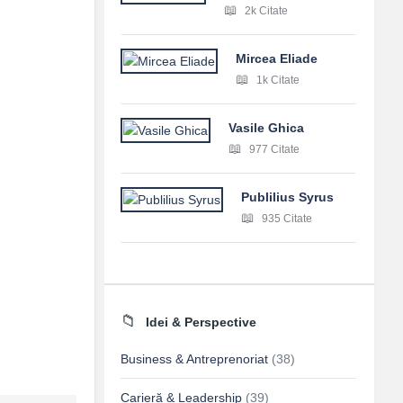
2k Citate
Mircea Eliade
1k Citate
Vasile Ghica
977 Citate
Publilius Syrus
935 Citate
Idei & Perspective
Business & Antreprenoriat
(38)
Carieră & Leadership
(39)