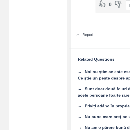
0
Report
Related Questions
Noi nu ştim ce este ese
Ce ştie un peşte despre ap
Sunt doar două feluri 
acele persoane foarte rare
Priviți adânc în propri
Nu pune mare preț pe un
Nu am o părere bună de