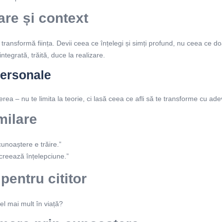
are și context
transformă ființa. Devii ceea ce înțelegi și simți profund, nu ceea ce 
tegrată, trăită, duce la realizare.
personale
erea – nu te limita la teorie, ci lasă ceea ce afli să te transforme cu ade
milare
unoaștere e trăire.”
creează înțelepciune.”
 pentru cititor
el mai mult în viață?