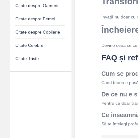
Transfor
Citate despre Oameni
Învață nu doar cu m
Citate despre Femei
Încheiere
Citate despre Copilarie
Citate Celebre
Devino ceea ce cun
FAQ și refl
Citate Triste
Cum se prod
Când teoria e pusă 
Adv
De ce nu e su
120x600
Pentru că doar tră
Ce înseamnă
Să te înțelegi prof