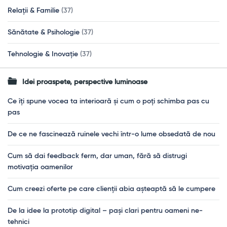
Relații & Familie
(37)
Sănătate & Psihologie
(37)
Tehnologie & Inovație
(37)
Idei proaspete, perspective luminoase
Ce îți spune vocea ta interioară și cum o poți schimba pas cu
pas
De ce ne fascinează ruinele vechi într-o lume obsedată de nou
Cum să dai feedback ferm, dar uman, fără să distrugi
motivația oamenilor
Cum creezi oferte pe care clienții abia așteaptă să le cumpere
De la idee la prototip digital – pași clari pentru oameni ne-
tehnici