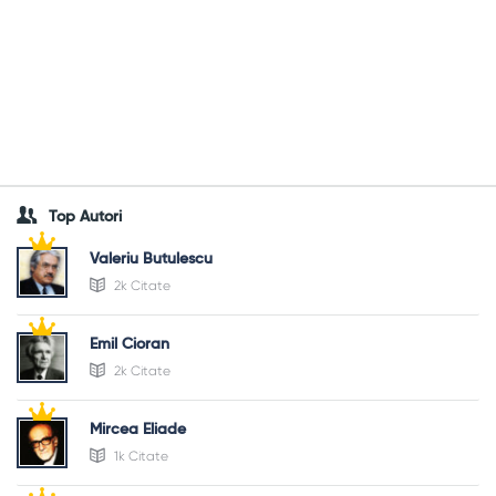
Top Autori
Valeriu Butulescu
2k Citate
Emil Cioran
2k Citate
Mircea Eliade
1k Citate