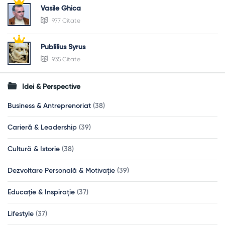
Vasile Ghica
977 Citate
Publilius Syrus
935 Citate
Idei & Perspective
Business & Antreprenoriat
(38)
Carieră & Leadership
(39)
Cultură & Istorie
(38)
Dezvoltare Personală & Motivație
(39)
Educație & Inspirație
(37)
Lifestyle
(37)