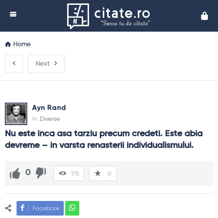
Cita
Home
Next
Ayn Rand
In:
Diverse
Nu este inca asa tarziu precum credeti. Este abia 
devreme – in varsta renasterii individualismului.
0
175
0
Facebook