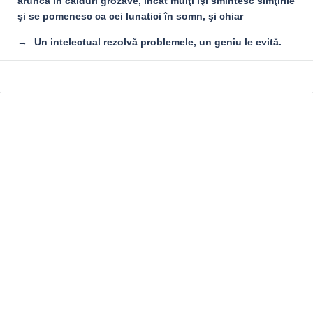
aruncă în călduri grozave, încât mulţi îşi smintesc simţirile
şi se pomenesc ca cei lunatici în somn, şi chiar
Un intelectual rezolvă problemele, un geniu le evită.
Sidebar
Adv
250x250