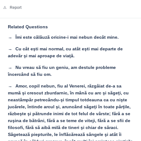
Report
Related Questions
Îmi este călăuză oricine-i mai nebun decât mine.
Cu cât eşti mai normal, cu atât eşti mai departe de
adevăr şi mai aproape de viaţă.
Nu vreau să fiu un geniu, am destule probleme
încercând să fiu om.
Amor, copil nebun, fiu al Venerei, răzgâiat de-a sa
mumă şi crescut zburdarnic, în mână cu arc şi săgeţi, cu
neastâmpăr petrecându-şi timpul totdeauna ca cu nişte
jucărele, întinde arcul şi, aruncând săgeţi în toate părţile,
răzbeşte şi pătrunde inimi de tot felul de vârste; fără a se
ruşina de bătrâni, fără a se teme de viteji, fără a se sfii de
filosofi, fără să aibă milă de tineri şi chiar de săraci.
Săgetează piepturile, le înflăcărează sângele şi atât îi