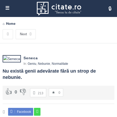
Cita
Home
Next
Seneca
In:
Geniu
,
Nebunie
,
Normalitate
Nu există genii adevărate fără un strop de 
nebunie.
0
0
213
Facebook