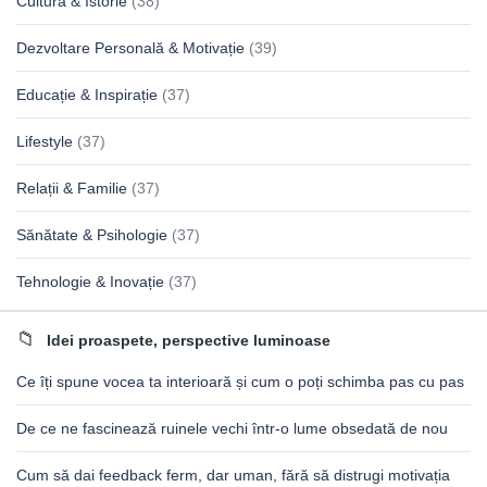
Cultură & Istorie
(38)
Dezvoltare Personală & Motivație
(39)
Educație & Inspirație
(37)
Lifestyle
(37)
Relații & Familie
(37)
Sănătate & Psihologie
(37)
Tehnologie & Inovație
(37)
Idei proaspete, perspective luminoase
Ce îți spune vocea ta interioară și cum o poți schimba pas cu pas
De ce ne fascinează ruinele vechi într-o lume obsedată de nou
Cum să dai feedback ferm, dar uman, fără să distrugi motivația