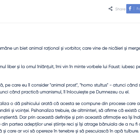
F
Share
ne un biet animal raţional şi vorbitor, care vine de nicăieri şi merg
liber şi la omul înlănţuit, îmi vin în minte vorbele lui Faust: iubesc 
, pe care eu îl consider "animal prost", "homo stultus" - atunci când
tunci când practică umanismul, îl înlocuieşte pe Dumnezeu cu el.
naliza o dă psihicului arată că acesta se compune din procese care a
dirii şi voinţei. Psihanaliza trebuie, de altminteri, să afirme că există
onştientă. Dar prin această definiţie şi prin această afirmaţie ea îşi î
din partea adepţilor unei ştiinţe reci şi îşi atrage bănuiala de a nu fi
că şi care ar voi să opereze în tenebre şi să pescuiască în apă tulbure.