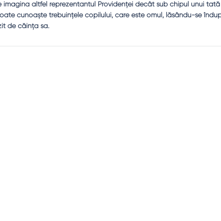
imagina altfel reprezentantul Providenţei decât sub chipul unui tată m
te cunoaşte trebuinţele copilului, care este omul, lăsându-se îndu
it de căinţa sa.