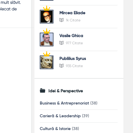
ult slăvit.
plecat de
Mircea Eliade
1k Citate
Vasile Ghica
977 Citate
Publilius Syrus
935 Citate
Idei & Perspective
Business & Antreprenoriat
(38)
Carieră & Leadership
(39)
Cultură & Istorie
(38)