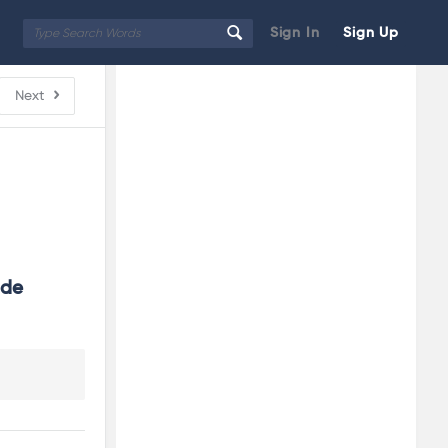
Sign In
Sign Up
Sidebar
Adv
Next
250x250
de 