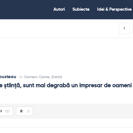
Citate.ro
Citate.ro
Autori
Subiecte
Idei & Perspective
Navigation
ousteau
In:
Oameni
,
Opinie
,
Știință
 știință, sunt mai degrabă un impresar de oameni 
157
0