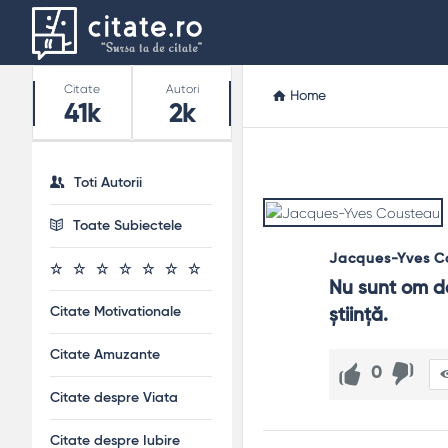
Stats
Citate
Autori
Home
41k
2k
Toti Autorii
Toate Subiectele
Jacques-Yves C
Nu sunt om de
Citate Motivationale
știință.
Citate Amuzante
0
Citate despre Viata
Citate despre Iubire