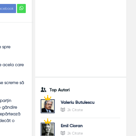
acebook
e spre
pe acela care
 se screme să
Top Autori
parţin
Valeriu Butulescu
 o gândire
2k Citate
ndepărtează
 decât o
Emil Cioran
2k Citate