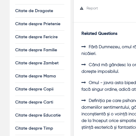
Report
Citate de Dragoste
Citate despre Prietenie
Related Questions
Citate despre Fericire
Fără Dumnezeu, omul rămâ
Citate despre Familie
nicăieri.
Citate despre Zambet
Când mă gândesc la omul 
doreşte imposibilul.
Citate despre Mama
Omul - javra asta bipedă
facă singur ordine, adică a
Citate despre Copii
Definiţia pe care psiha
Citate despre Carti
domeniilor sentimentului, gân
inconştientă şi o voinţă inc
Citate despre Educatie
de la început orice simpatie 
ştiinţă esoterică şi fantasti
Citate despre Timp