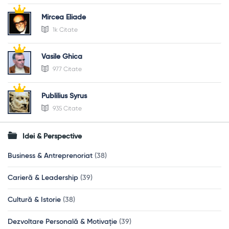
Mircea Eliade
1k Citate
Vasile Ghica
977 Citate
Publilius Syrus
935 Citate
Idei & Perspective
Business & Antreprenoriat
(38)
Carieră & Leadership
(39)
Cultură & Istorie
(38)
Dezvoltare Personală & Motivație
(39)