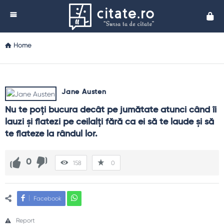
Cita
Home
Jane Austen
Nu te poţi bucura decât pe jumătate atunci când îi 
lauzi şi flatezi pe ceilalţi fără ca ei să te laude şi să 
te flateze la rândul lor.
0
158
0
Facebook
Report