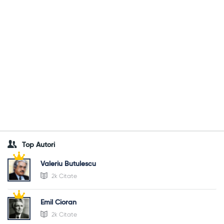
Top Autori
Valeriu Butulescu
2k Citate
Emil Cioran
2k Citate