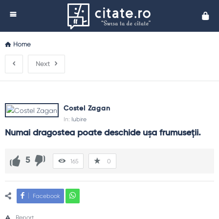
Cita
Home
Next
Costel Zagan
In:
Iubire
Numai dragostea poate deschide uşa frumuseţii.
5
165
0
Facebook
Report