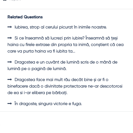
Related Questions
Iubirea, strop al cerului picurat în inimile noastre.
Şi ce înseamnă să lucrezi prin iubire? Înseamnă să ţeşi
haina cu firele extrase din propria ta inimă, conştient că cea
care va purta haina va fi iubita ta...
Dragostea e un cuvânt de lumină scris de o mână de
lumină pe o pagină de lumină.
Dragostea face mai mult rău decât bine şi ar fi o
binefacere dacă o divinitate protectoare ne-ar descotorosi
de ea si i-ar elibera pe bărbaţi.
În dragoste, singura victorie e fuga.
Sidebar