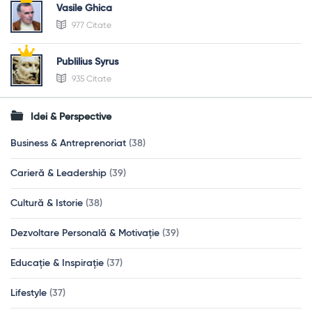
Vasile Ghica
977 Citate
Publilius Syrus
935 Citate
Idei & Perspective
Business & Antreprenoriat
(38)
Carieră & Leadership
(39)
Cultură & Istorie
(38)
Dezvoltare Personală & Motivație
(39)
Educație & Inspirație
(37)
Lifestyle
(37)