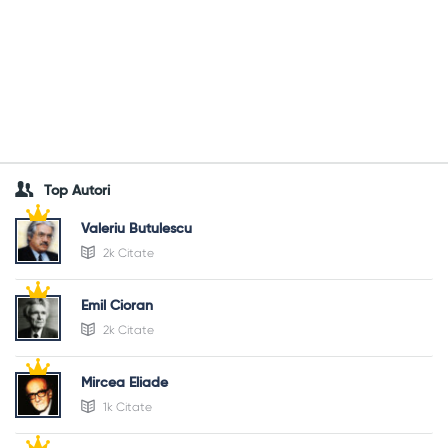
Top Autori
Valeriu Butulescu
2k Citate
Emil Cioran
2k Citate
Mircea Eliade
1k Citate