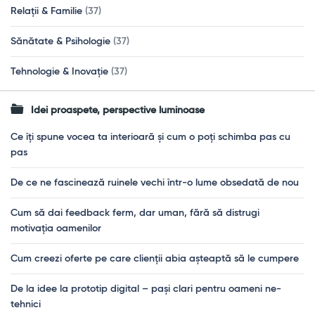
Relații & Familie
(37)
Sănătate & Psihologie
(37)
Tehnologie & Inovație
(37)
Idei proaspete, perspective luminoase
Ce îți spune vocea ta interioară și cum o poți schimba pas cu
pas
De ce ne fascinează ruinele vechi într-o lume obsedată de nou
Cum să dai feedback ferm, dar uman, fără să distrugi
motivația oamenilor
Cum creezi oferte pe care clienții abia așteaptă să le cumpere
De la idee la prototip digital – pași clari pentru oameni ne-
tehnici