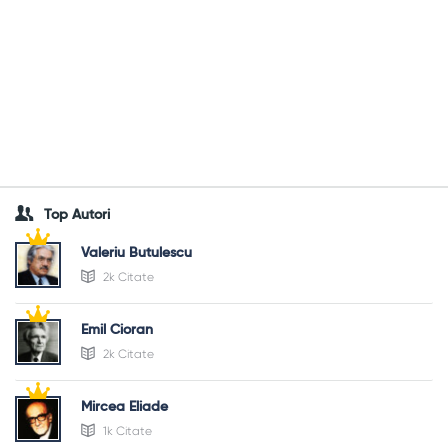
Top Autori
Valeriu Butulescu
2k Citate
Emil Cioran
2k Citate
Mircea Eliade
1k Citate