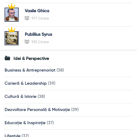
Vasile Ghica
977 Citate
Publilius Syrus
935 Citate
Idei & Perspective
Business & Antreprenoriat
(38)
Carieră & Leadership
(39)
Cultură & Istorie
(38)
Dezvoltare Personală & Motivație
(39)
Educație & Inspirație
(37)
Lifestyle
(37)