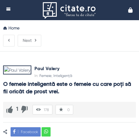
Cita
Home
Next
Paul Valery
In:
Femeie
,
Inteligență
O femeie inteligentă este o femeie cu care poţi să 
fii oricât de prost vrei.
1
178
0
Facebook