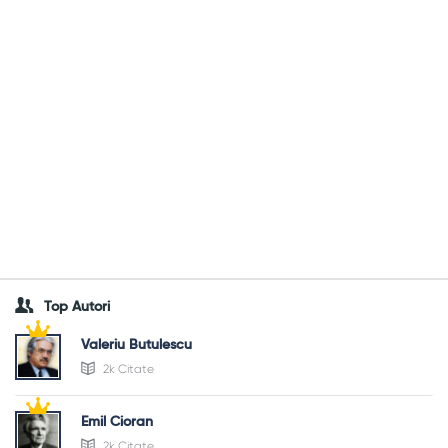
Top Autori
Valeriu Butulescu
2k Citate
Emil Cioran
2k Citate