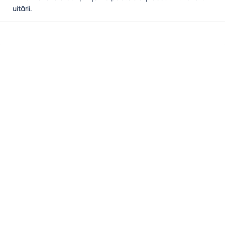
uitării.
Sidebar
Adv
250x250