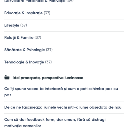
Dezvoltare Personală & Motivație
(39)
Educație & Inspirație
(37)
Lifestyle
(37)
Relații & Familie
(37)
Sănătate & Psihologie
(37)
Tehnologie & Inovație
(37)
Idei proaspete, perspective luminoase
Ce îți spune vocea ta interioară și cum o poți schimba pas cu
pas
De ce ne fascinează ruinele vechi într-o lume obsedată de nou
Cum să dai feedback ferm, dar uman, fără să distrugi
motivația oamenilor