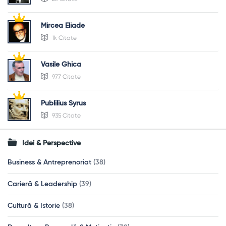
Mircea Eliade
1k Citate
Vasile Ghica
977 Citate
Publilius Syrus
935 Citate
Idei & Perspective
Business & Antreprenoriat
(38)
Carieră & Leadership
(39)
Cultură & Istorie
(38)