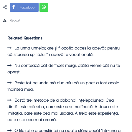
Facebook
Report
Related Questions
La urma urmelor, are şi filozofia acces la adevăr, pentru
că situarea spiritului în adevăr e vocaţională.
Nu contează cât de încet mergi, atâta vreme cât nu te
opreşti.
Peste tot pe unde mă duc aflu că un poet a fost acolo
înaintea mea.
Există trei metode de a dobândi înţelepciunea. Cea
dintâi este reflecţia, care este cea mai înaltă. A doua este
imitaţia, care este cea mai uşoară. A treia este experienţa,
care este cea mai amară.
O filozofie a conştiinţei nu poate sfârşi decât într-una a