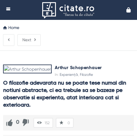
Cita
Home
Next
Arthur Schopenhauer
In:
Experiență
,
Filozofie
O filozofie adevarata nu se poate tese numai din 
notiuni abstracte, ci ea trebuie sa se bazeze pe 
observatie si experienta, atat interioara cat si 
exterioara.
0
152
0