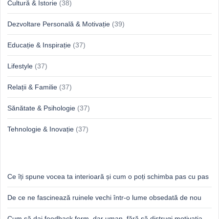
Cultură & Istorie
(38)
Dezvoltare Personală & Motivație
(39)
Educație & Inspirație
(37)
Lifestyle
(37)
Relații & Familie
(37)
Sănătate & Psihologie
(37)
Tehnologie & Inovație
(37)
Idei proaspete, perspective luminoase
Ce îți spune vocea ta interioară și cum o poți schimba pas cu pas
De ce ne fascinează ruinele vechi într-o lume obsedată de nou
Cum să dai feedback ferm, dar uman, fără să distrugi motivația