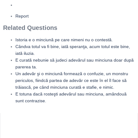
Report
Related Questions
Istoria e o minciună pe care nimeni nu o contestă.
Cândva totul va fi bine, iată speranţa, acum totul este bine,
iată iluzia.
E curată nebunie să judeci adevărul sau minciuna doar după
parerea ta.
Un adevăr şi o minciună formează o confuzie, un monstru
periculos, fiindcă partea de adevăr ce este în el îl face să
trăiască, pe când minciuna curată e stafie, e nimic.
E totuna dacă rosteşti adevărul sau minciuna, amândouă
sunt contrazise.
Sidebar
Adv
250x250