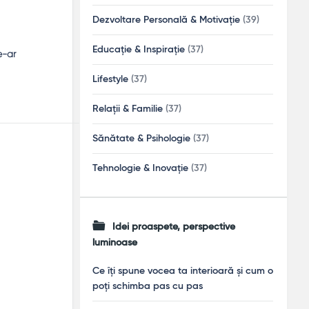
Dezvoltare Personală & Motivație
(39)
Educație & Inspirație
(37)
e-ar
Lifestyle
(37)
Relații & Familie
(37)
Sănătate & Psihologie
(37)
Tehnologie & Inovație
(37)
Idei proaspete, perspective
luminoase
Ce îți spune vocea ta interioară și cum o
poți schimba pas cu pas