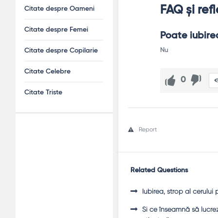
FAQ și refl
Citate despre Oameni
Citate despre Femei
Poate iubire
Nu
Citate despre Copilarie
Citate Celebre
0
Citate Triste
Report
Adv
120x600
Related Questions
Iubirea, strop al cerului 
Şi ce înseamnă să lucrezi