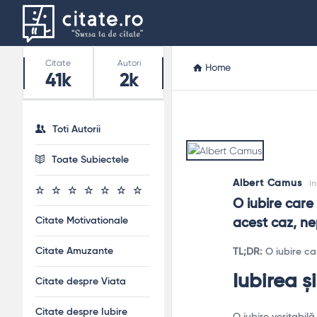
Stats
Citate
Autori
Home
41k
2k
Toti Autorii
Toate Subiectele
Albert Camus
In
O iubire care 
Citate Motivationale
acest caz, nep
Citate Amuzante
TL;DR:
O iubire car
Iubirea ș
Citate despre Viata
Citate despre Iubire
O iubire veritabilă