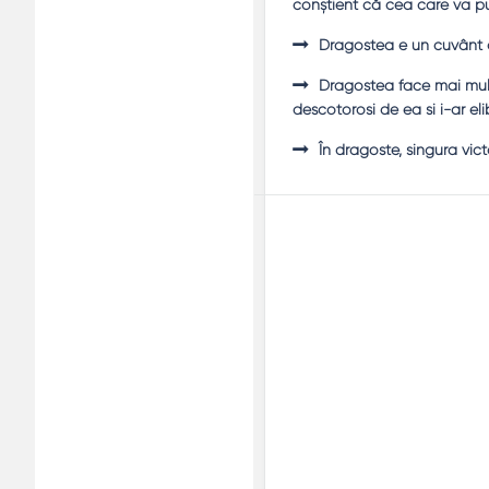
conştient că cea care va pur
Dragostea e un cuvânt 
Dragostea face mai mult
descotorosi de ea si i-ar el
În dragoste, singura vict