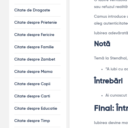
sau refuzul realită
Citate de Dragoste
Camus introduce un
Citate despre Prietenie
aleg autenticitate
Iubirea adevărată
Citate despre Fericire
Notă
Citate despre Familie
Temă la Stendhal,
Citate despre Zambet
“A iubi cu a
Citate despre Mama
Întrebări
Citate despre Copii
Ai cunoscut 
Citate despre Carti
Final: Înt
Citate despre Educatie
Citate despre Timp
Iubirea devine ma