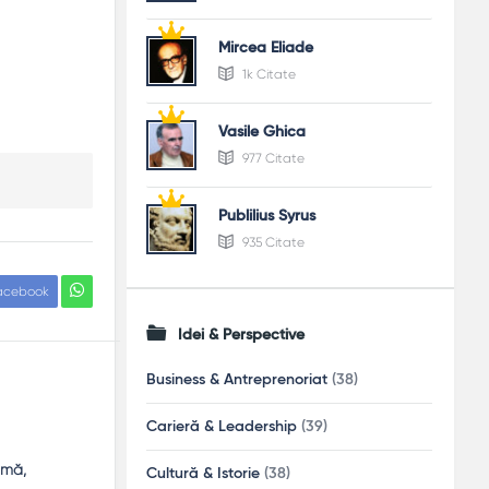
Mircea Eliade
1k Citate
Vasile Ghica
977 Citate
Publilius Syrus
935 Citate
acebook
Idei & Perspective
Business & Antreprenoriat
(38)
Carieră & Leadership
(39)
imă,
Cultură & Istorie
(38)