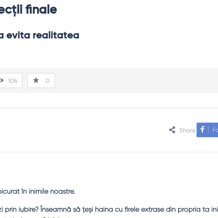
ecții finale
a evita realitatea
106
0
F
Share
picurat în inimile noastre.
 prin iubire? Înseamnă să ţeşi haina cu firele extrase din propria ta in