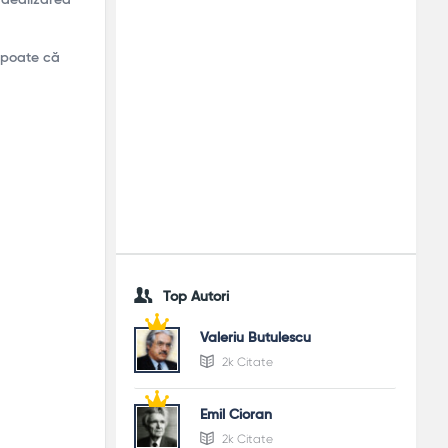
) poate că
Top Autori
Valeriu Butulescu
2k Citate
Emil Cioran
2k Citate