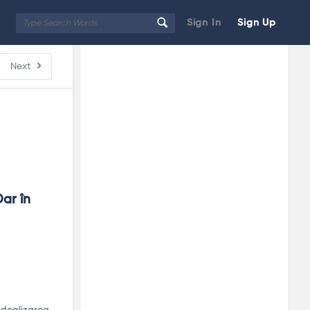
Sign In
Sign Up
Sidebar
Adv
Next
250x250
ar în 
 Idealizarea