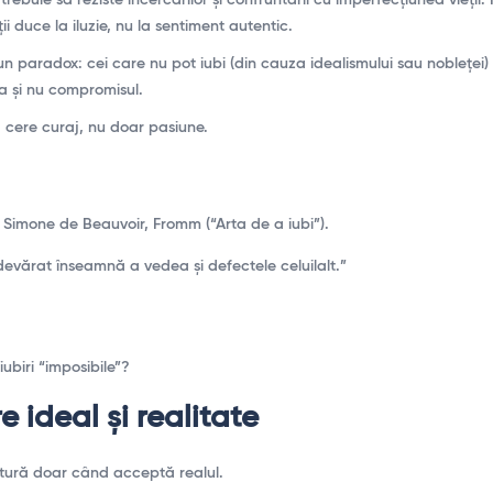
ții duce la iluzie, nu la sentiment autentic.
 paradox: cei care nu pot iubi (din cauza idealismului sau nobleței
a și nu compromisul.
 cere curaj, nu doar pasiune.
 Simone de Beauvoir, Fromm (“Arta de a iubi”).
devărat înseamnă a vedea și defectele celuilalt.”
iubiri “imposibile”?
re ideal și realitate
tură doar când acceptă realul.