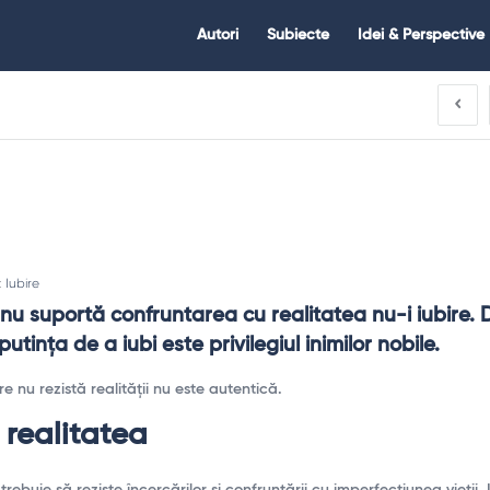
Citate.ro
Citate.ro
Autori
Subiecte
Idei & Perspective
Navigation
:
Iubire
nu suportă confruntarea cu realitatea nu-i iubire. D
utința de a iubi este privilegiul inimilor nobile.
e nu rezistă realității nu este autentică.
i realitatea
 trebuie să reziste încercărilor și confruntării cu imperfecțiunea vieții.