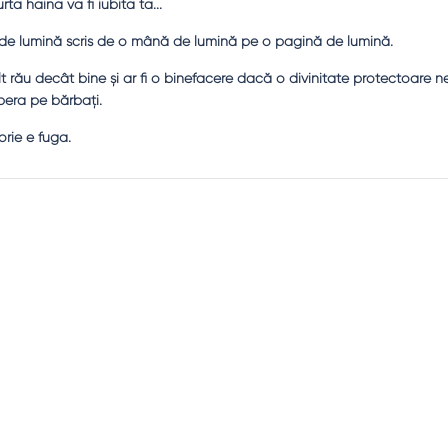
ta haina va fi iubita ta...
de lumină scris de o mână de lumină pe o pagină de lumină.
 rău decât bine şi ar fi o binefacere dacă o divinitate protectoare n
ibera pe bărbaţi.
orie e fuga.