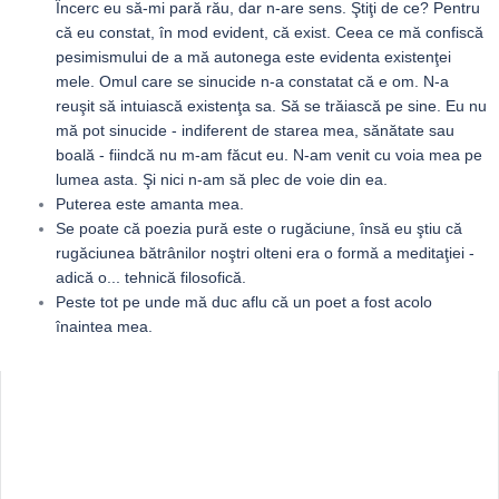
Încerc eu să-mi pară rău, dar n-are sens. Ştiţi de ce? Pentru
că eu constat, în mod evident, că exist. Ceea ce mă confiscă
pesimismului de a mă autonega este evidenta existenţei
mele. Omul care se sinucide n-a constatat că e om. N-a
reuşit să intuiască existenţa sa. Să se trăiască pe sine. Eu nu
mă pot sinucide - indiferent de starea mea, sănătate sau
boală - fiindcă nu m-am făcut eu. N-am venit cu voia mea pe
lumea asta. Şi nici n-am să plec de voie din ea.
Puterea este amanta mea.
Se poate că poezia pură este o rugăciune, însă eu ştiu că
rugăciunea bătrânilor noştri olteni era o formă a meditaţiei -
adică o... tehnică filosofică.
Peste tot pe unde mă duc aflu că un poet a fost acolo
înaintea mea.
Sidebar
Adv
250x250