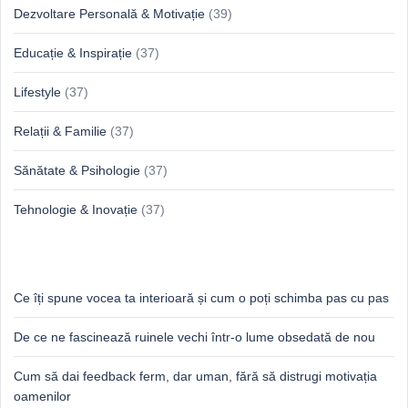
Dezvoltare Personală & Motivație
(39)
Educație & Inspirație
(37)
Lifestyle
(37)
Relații & Familie
(37)
Sănătate & Psihologie
(37)
Tehnologie & Inovație
(37)
Idei proaspete, perspective luminoase
Ce îți spune vocea ta interioară și cum o poți schimba pas cu pas
De ce ne fascinează ruinele vechi într-o lume obsedată de nou
Cum să dai feedback ferm, dar uman, fără să distrugi motivația
oamenilor