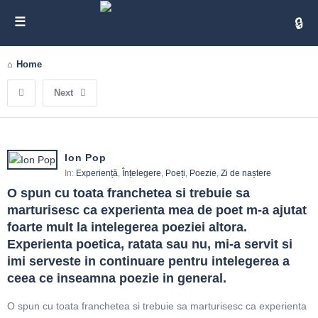
Cita
Home
Next
Ion Pop
In:
Experiență
,
Înțelegere
,
Poeți
,
Poezie
,
Zi de naștere
O spun cu toata franchetea si trebuie sa 
marturisesc ca experienta mea de poet m-a ajutat 
foarte mult la intelegerea poeziei altora. 
Experienta poetica, ratata sau nu, mi-a servit si 
imi serveste in continuare pentru intelegerea a 
ceea ce inseamna poezie in general.
O spun cu toata franchetea si trebuie sa marturisesc ca experienta