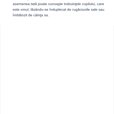
asemenea tată poate cunoaşte trebuinţele copilului, care
este omul, lăsându-se înduplecat de rugăciunile sale sau
îmblânzit de căinţa sa.
Sidebar
Adv
250x250