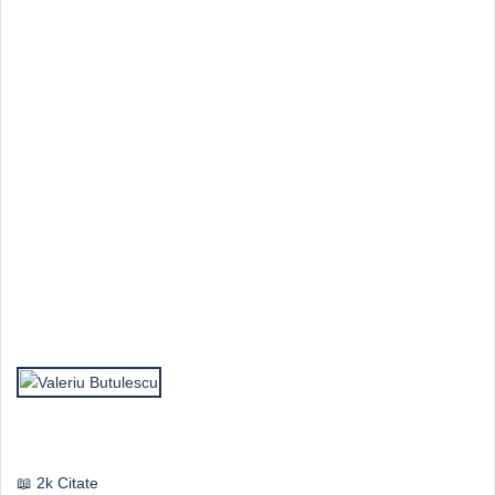
Top Autori
Valeriu Butulescu
2k Citate