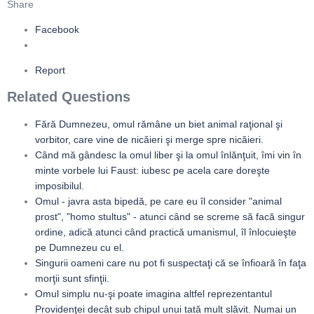
Share
Facebook
Report
Related Questions
Fără Dumnezeu, omul rămâne un biet animal raţional şi
vorbitor, care vine de nicăieri şi merge spre nicăieri.
Când mă gândesc la omul liber şi la omul înlănţuit, îmi vin în
minte vorbele lui Faust: iubesc pe acela care doreşte
imposibilul.
Omul - javra asta bipedă, pe care eu îl consider "animal
prost", "homo stultus" - atunci când se screme să facă singur
ordine, adică atunci când practică umanismul, îl înlocuieşte
pe Dumnezeu cu el.
Singurii oameni care nu pot fi suspectaţi că se înfioară în faţa
morţii sunt sfinţii.
Omul simplu nu-şi poate imagina altfel reprezentantul
Providenţei decât sub chipul unui tată mult slăvit. Numai un