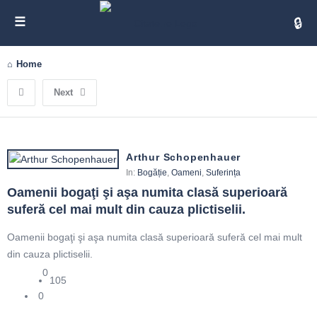
Cita
Home
Next
Arthur Schopenhauer
In:
Bogăție
,
Oameni
,
Suferința
Oamenii bogaţi şi aşa numita clasă superioară 
suferă cel mai mult din cauza plictiselii.
Oamenii bogaţi şi aşa numita clasă superioară suferă cel mai mult
din cauza plictiselii.
0
105
0