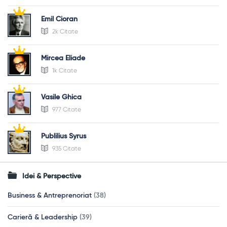
Emil Cioran
2k Citate
Mircea Eliade
1k Citate
Vasile Ghica
977 Citate
Publilius Syrus
935 Citate
Idei & Perspective
Business & Antreprenoriat
(38)
Carieră & Leadership
(39)