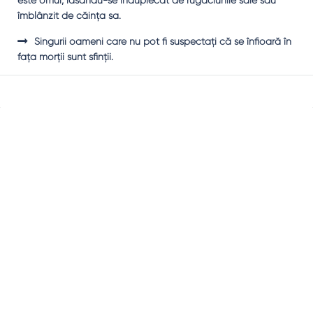
este omul, lăsându-se înduplecat de rugăciunile sale sau
îmblânzit de căinţa sa.
Singurii oameni care nu pot fi suspectaţi că se înfioară în
faţa morţii sunt sfinţii.
Sidebar
Adv
250x250