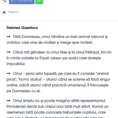
Facebook
Report
Related Questions
Fără Dumnezeu, omul rămâne un biet animal raţional şi
vorbitor, care vine de nicăieri şi merge spre nicăieri.
Când mă gândesc la omul liber şi la omul înlănţuit, îmi vin
în minte vorbele lui Faust: iubesc pe acela care doreşte
imposibilul.
Omul - javra asta bipedă, pe care eu îl consider "animal
prost", "homo stultus" - atunci când se screme să facă singur
ordine, adică atunci când practică umanismul, îl înlocuieşte
pe Dumnezeu cu el.
Omul simplu nu-şi poate imagina altfel reprezentantul
Providenţei decât sub chipul unui tată mult slăvit. Numai un
asemenea tată poate cunoaşte trebuinţele copilului, care