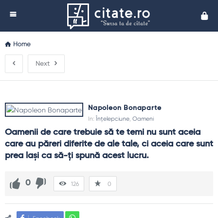
Cita
Home
Next
Napoleon Bonaparte
In:
Înțelepciune
,
Oameni
Oamenii de care trebuie să te temi nu sunt aceia 
care au păreri diferite de ale tale, ci aceia care sunt 
prea laşi ca să-ţi spună acest lucru.
0
126
0