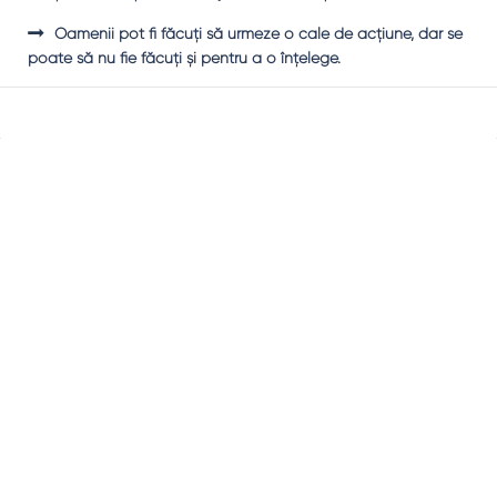
Oamenii pot fi făcuţi să urmeze o cale de acţiune, dar se
poate să nu fie făcuţi şi pentru a o înţelege.
Sidebar
Adv
250x250