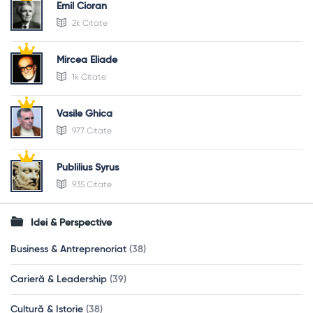
Emil Cioran
2k Citate
Mircea Eliade
1k Citate
Vasile Ghica
977 Citate
Publilius Syrus
935 Citate
Idei & Perspective
Business & Antreprenoriat
(38)
Carieră & Leadership
(39)
Cultură & Istorie
(38)