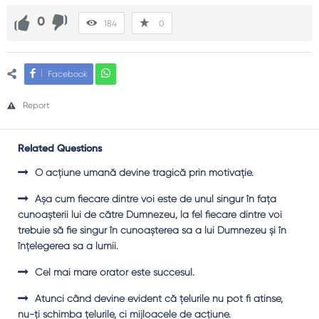
0
184
0
Facebook
Report
Related Questions
O acţiune umană devine tragică prin motivaţie.
Aşa cum fiecare dintre voi este de unul singur în faţa
cunoaşterii lui de către Dumnezeu, la fel fiecare dintre voi
trebuie să fie singur în cunoaşterea sa a lui Dumnezeu şi în
înţelegerea sa a lumii.
Cel mai mare orator este succesul.
Atunci când devine evident că ţelurile nu pot fi atinse,
nu-ţi schimba ţelurile, ci mijloacele de acţiune.