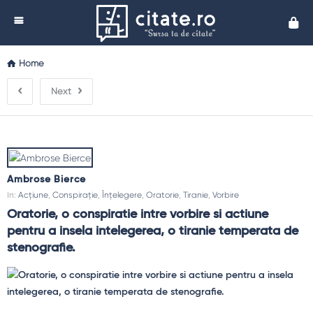
Cita
Home
Next
Ambrose Bierce
In:
Acțiune
,
Conspiraţie
,
Înțelegere
,
Oratorie
,
Tiranie
,
Vorbire
Oratorie, o conspiratie intre vorbire si actiune 
pentru a insela intelegerea, o tiranie temperata de 
stenografie.