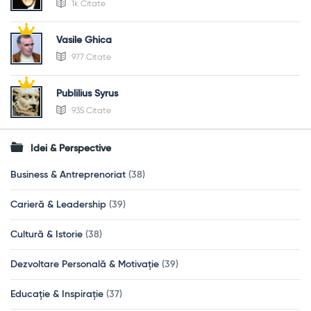
1k Citate
Vasile Ghica
977 Citate
Publilius Syrus
935 Citate
Idei & Perspective
Business & Antreprenoriat
(38)
Carieră & Leadership
(39)
Cultură & Istorie
(38)
Dezvoltare Personală & Motivație
(39)
Educație & Inspirație
(37)