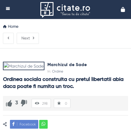
Cita
Home
Next
Marchizul de Sade
In:
Ordine
Ordinea sociala construita cu pretul libertatii abia 
daca poate fi numita un troc.
3
298
0
Facebook