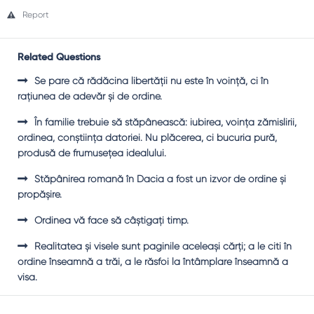
Report
Related Questions
Se pare că rădăcina libertăţii nu este în voinţă, ci în
raţiunea de adevăr şi de ordine.
În familie trebuie să stăpânească: iubirea, voinţa zămislirii,
ordinea, conştiinţa datoriei. Nu plăcerea, ci bucuria pură,
produsă de frumuseţea idealului.
Stăpânirea romană în Dacia a fost un izvor de ordine şi
propăşire.
Ordinea vă face să câştigaţi timp.
Realitatea şi visele sunt paginile aceleaşi cărţi; a le citi în
ordine înseamnă a trăi, a le răsfoi la întâmplare înseamnă a
visa.