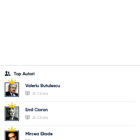
Top Autori
Valeriu Butulescu
2k Citate
Emil Cioran
2k Citate
Mircea Eliade