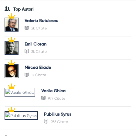
Top Autori
Valeriu Butulescu
2k Citate
Emil Cioran
2k Citate
Mircea Eliade
1k Citate
Vasile Ghica
977 Citate
Publilius Syrus
935 Citate