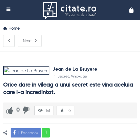
Cita
Home
Next
Jean de La Bruyere
In:
Secret
,
Vinovăție
Orice dare in vileag a unui secret este vina aceluia 
care l-a incredintat.
0
161
0
Facebook