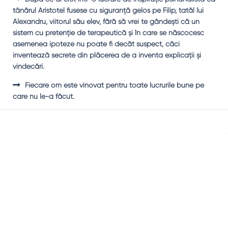
tânărul Aristotel fusese cu siguranţă gelos pe Filip, tatăl lui
Alexandru, viitorul său elev, fără să vrei te gândeşti că un
sistem cu pretenţie de terapeutică şi în care se născocesc
asemenea ipoteze nu poate fi decât suspect, căci
inventează secrete din plăcerea de a inventa explicaţii şi
vindecări.
Fiecare om este vinovat pentru toate lucrurile bune pe
care nu le-a făcut.
Sidebar
Adv
250x250