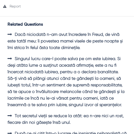
Report
Related Questions
Dacă niciodată n-am avut încredere în Freud, de vină
este tatăl meu: îi povestea mamei visele de peste noapte şi
îmi strica în felul ăsta toate dimineţile.
Singurul lucru care-l poate salva pe om este iubirea. Şi
deşi atâta lume a susţinut această afirmaţie, este a nu fi
încercat niciodată iubirea, pentru a o declara banalitate.
Să-ţi vină să plângi atunci când te gândeşti la oameni, să
iubeşti totul, într-un sentiment de supremă responsabilitate,
să te apuce o învăluitoare melancolie când te gândeşti şi la
lacrimile ce încă nu le-ai vărsat pentru oameni, iată ce
înseamnă a te salva prin iubire, singurul izvor al speranţelor.
Tot secretul vieţii se reduce la atât: ea n-are nici un rost,
fiecare din noi găseşte însă unul.
După ce ai citit într-o lucrare de inspiraţie psihanalistă că