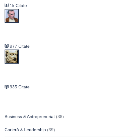
1k Citate
Vasile Ghica
977 Citate
Publilius Syrus
935 Citate
Idei & Perspective
Business & Antreprenoriat
(38)
Carieră & Leadership
(39)