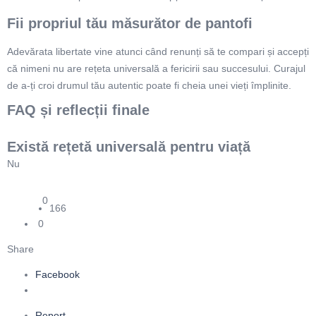
Fii propriul tău măsurător de pantofi
Adevărata libertate vine atunci când renunți să te compari și accepți
că nimeni nu are rețeta universală a fericirii sau succesului. Curajul
de a-ți croi drumul tău autentic poate fi cheia unei vieți împlinite.
FAQ și reflecții finale
Există rețetă universală pentru viață
Nu
0
166
0
Share
Facebook
Report