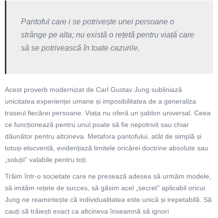
Pantoful care i se potrivește unei persoane o
strânge pe alta; nu există o rețetă pentru viață care
să se potrivească în toate cazurile.
Acest proverb modernizat de Carl Gustav Jung subliniază
unicitatea experienței umane și imposibilitatea de a generaliza
traseul fiecărei persoane. Viața nu oferă un șablon universal. Ceea
ce funcționează pentru unul poate să fie nepotrivit sau chiar
dăunător pentru altcineva. Metafora pantofului, atât de simplă și
totuși elocventă, evidențiază limitele oricărei doctrine absolute sau
„soluții” valabile pentru toți.
Trăim într-o societate care ne presează adesea să urmăm modele,
să imităm rețete de succes, să găsim acel „secret” aplicabil oricui.
Jung ne reamintește că individualitatea este unică și irepetabilă. Să
cauți să trăiești exact ca altcineva înseamnă să ignori