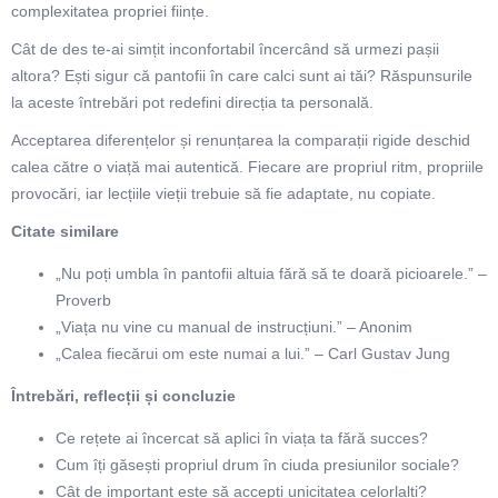
complexitatea propriei ființe.
Cât de des te-ai simțit inconfortabil încercând să urmezi pașii
altora? Ești sigur că pantofii în care calci sunt ai tăi? Răspunsurile
la aceste întrebări pot redefini direcția ta personală.
Acceptarea diferențelor și renunțarea la comparații rigide deschid
calea către o viață mai autentică. Fiecare are propriul ritm, propriile
provocări, iar lecțiile vieții trebuie să fie adaptate, nu copiate.
Citate similare
„Nu poți umbla în pantofii altuia fără să te doară picioarele.” –
Proverb
„Viața nu vine cu manual de instrucțiuni.” – Anonim
„Calea fiecărui om este numai a lui.” – Carl Gustav Jung
Întrebări, reflecții și concluzie
Ce rețete ai încercat să aplici în viața ta fără succes?
Cum îți găsești propriul drum în ciuda presiunilor sociale?
Cât de important este să accepți unicitatea celorlalți?