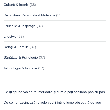
Cultură & Istorie
(38)
Dezvoltare Personală & Motivație
(39)
Educație & Inspirație
(37)
Lifestyle
(37)
Relații & Familie
(37)
Sănătate & Psihologie
(37)
Tehnologie & Inovație
(37)
Idei proaspete, perspective luminoase
Ce îți spune vocea ta interioară și cum o poți schimba pas cu pas
De ce ne fascinează ruinele vechi într-o lume obsedată de nou