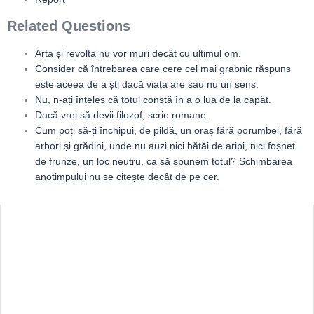
Related Questions
Arta și revolta nu vor muri decât cu ultimul om.
Consider că întrebarea care cere cel mai grabnic răspuns
este aceea de a ști dacă viața are sau nu un sens.
Nu, n-ați înțeles că totul constă în a o lua de la capăt.
Dacă vrei să devii filozof, scrie romane.
Cum poți să-ți închipui, de pildă, un oraș fără porumbei, fără
arbori și grădini, unde nu auzi nici bătăi de aripi, nici foșnet
de frunze, un loc neutru, ca să spunem totul? Schimbarea
anotimpului nu se citește decât de pe cer.
Sidebar
Adv
250x250