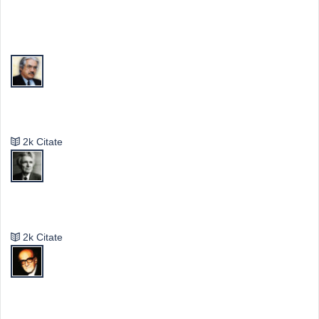
Top Autori
Valeriu Butulescu
2k Citate
Emil Cioran
2k Citate
Mircea Eliade