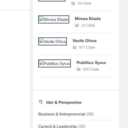
2k Citate
Mircea Eliade
1k Citate
Vasile Ghica
977 Citate
Publilius Syrus
935 Citate
Idei & Perspective
Business & Antreprenoriat
(38)
Carieră & Leadership
(39)