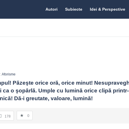
Citate.ro
Citate.ro
Autori
Subiecte
Idei & Perspective
Navigation
n:
Aforisme
mpul! Păzeşte orice oră, orice minut! Nesupraveghe
i ca o şopârlă. Umple cu lumină orice clipă printr-
dnică! Dă-i greutate, valoare, lumină!
0
178