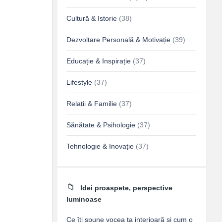
Cultură & Istorie
(38)
Dezvoltare Personală & Motivație
(39)
Educație & Inspirație
(37)
Lifestyle
(37)
Relații & Familie
(37)
Sănătate & Psihologie
(37)
Tehnologie & Inovație
(37)
Idei proaspete, perspective
luminoase
Ce îți spune vocea ta interioară și cum o