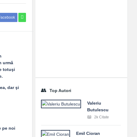
Facebook
n
in urmă
e totuşi
e.
ea, dar şi
Top Autori
Valeriu
Butulescu
2k Citate
e pe noi
Emil Cioran