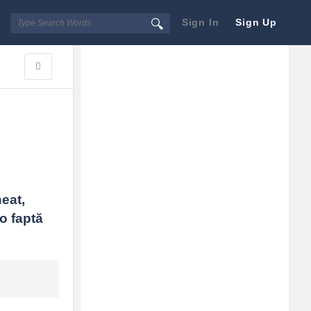
Sign In
Sign Up
Sidebar
Adv
250x250
at, 
o faptă 