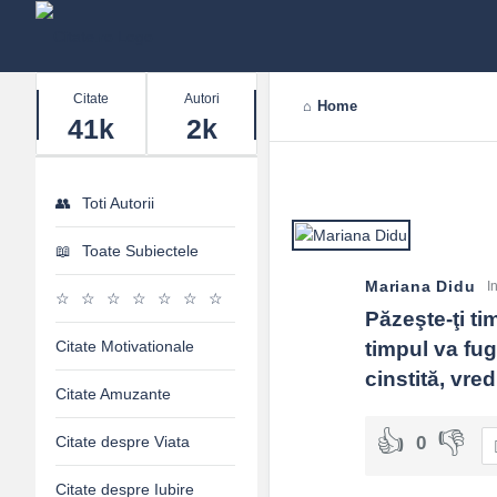
Stats
Citate
Autori
Home
41k
2k
Toti Autorii
Toate Subiectele
Mariana Didu
I
Păzeşte-ţi ti
Citate Motivationale
timpul va fug
cinstită, vre
Citate Amuzante
Citate despre Viata
0
Citate despre Iubire