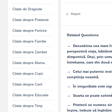
Citate de Dragoste
Report
Citate despre Prietenie
Citate despre Fericire
Related Questions
Citate despre Familie
Deosebirea cea mare în
perspectivă viaţa, bătrâneţ
Citate despre Zambet
dimpotrivă. Deşi, prin urma
întrebarea, care din două e
Citate despre Mama
Celui mai puternic inst
Citate despre Copii
conştiinţa noastră.
Citate despre Carti
În singurătate este sig
Citate despre Educatie
Soarta se poate schimba
Prietenii se numesc si
Citate despre Timp
înşine, trebuie să înghiţim