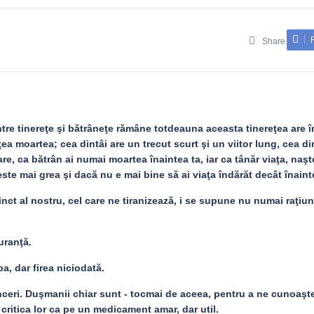
Share
tre tinereţe şi bătrâneţe rămâne totdeauna aceasta tinereţea are î
ea moartea; cea dintâi are un trecut scurt şi un viitor lung, cea d
re, ca bătrân ai numai moartea înaintea ta, iar ca tânăr viaţa, naşt
ste mai grea şi dacă nu e mai bine să ai viaţa îndărăt decât înaint
inct al nostru, cel care ne tiranizează, i se supune nu numai raţiun
uranţă.
, dar firea niciodată.
nceri. Duşmanii chiar sunt - tocmai de aceea, pentru a ne cunoaşt
 critica lor ca pe un medicament amar, dar util.