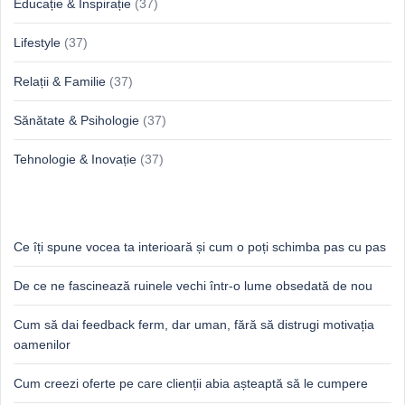
Educație & Inspirație
(37)
Lifestyle
(37)
Relații & Familie
(37)
Sănătate & Psihologie
(37)
Tehnologie & Inovație
(37)
Idei proaspete, perspective luminoase
Ce îți spune vocea ta interioară și cum o poți schimba pas cu pas
De ce ne fascinează ruinele vechi într-o lume obsedată de nou
Cum să dai feedback ferm, dar uman, fără să distrugi motivația
oamenilor
Cum creezi oferte pe care clienții abia așteaptă să le cumpere