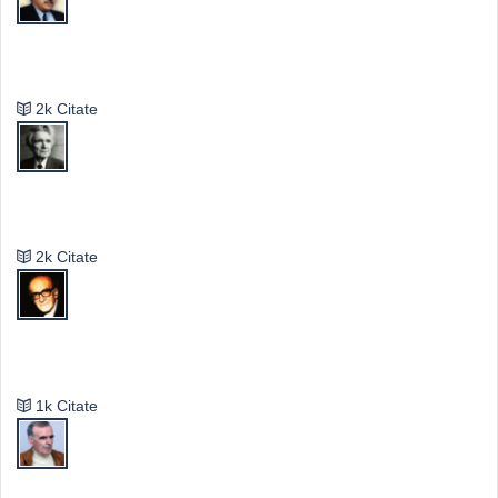
Valeriu Butulescu
2k Citate
Emil Cioran
2k Citate
Mircea Eliade
1k Citate