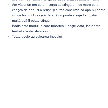
Am văzut un om care încerca să stingă un foc mare cu o
ceaşcă de apă. N-a reuşit şi a tras concluzia că apa nu poate
stinge focul. O ceaşcă de apă nu poate stinge focul, dar
multă apă îl poate stinge.
Boala este modul în care moartea iubeşte viaţa, iar individul
teatrul acestei slăbiciuni.
Toate apele au culoarea înecului.
Sidebar
Adv
250x250