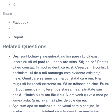
0
Share
Facebook
Report
Related Questions
Deşi sunt bolnav şi neajutorat, nu îmi pare rău că exist.
Încerc eu să-mi pară rău, dar n-are sens. Ştiţi de ce? Pentru
că eu constat, în mod evident, că exist. Ceea ce mă confiscă
pesimismului de a mă autonega este evidenta existenţei
mele. Omul care se sinucide n-a constatat că e om. N-a
reuşit să intuiască existenţa sa. Să se trăiască pe sine. Eu nu
mă pot sinucide - indiferent de starea mea, sănătate sau
boală - fiindcă nu m-am făcut eu. N-am venit cu voia mea pe
lumea asta. Şi nici n-am să plec de voie din ea.
Aşa cum apa se mulează după vasul care o conţine, în
acelaşi mod, omul înţelept se adaptează circumstanţelor.