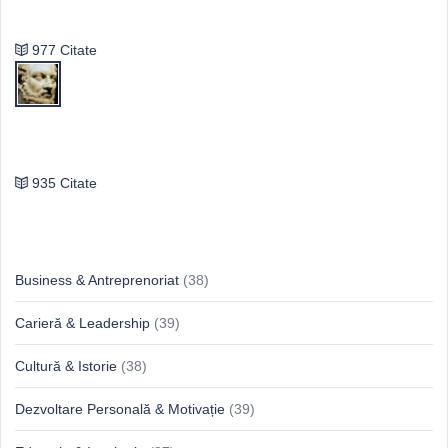
Vasile Ghica
977 Citate
Publilius Syrus
935 Citate
Idei & Perspective
Business & Antreprenoriat
(38)
Carieră & Leadership
(39)
Cultură & Istorie
(38)
Dezvoltare Personală & Motivație
(39)