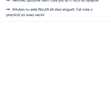
Fericirea aparţine celor care ştiu să o facă să aştepte.
Virtutea nu este făcută să stea singură. Cel care o
practică va avea vecini.
Sidebar
Adv
250x250