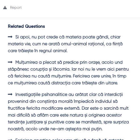
Report
Related Questions
Şi apoi, nu pot crede că materia poate gândi, chiar
materia vie, cum ne arată omul-animal raţional, ca fiinţă
care trăieşte în regnul animal.
Mulţumirea a plecat să predice prin oraşe, acolo und
stăpânesc corupţia şi lăcomia. Iar noi nu le vrem aici pentru
că fericirea nu caută mulţumire. Fericirea cere unire, în timp
ce mulţumirea caută distracţia care trăieşte din uitare.
Investigaţiile psihanalitice au arătat clar că interdicţii
provenind din conştiinţa morală împiedică individul să
fructifice fericita modificare externă. Dar este o sarcină mult
mai dificilă să aflăm care este natura şi originea acestor
tendinţe justiţiare şi punitive care se manifestă, spre surpriza
noastră, acolo unde ne-am aştepta mai puţin.