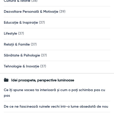
Cultură & Istorie
(38)
Dezvoltare Personală & Motivație
(39)
Educație & Inspirație
(37)
Lifestyle
(37)
Relații & Familie
(37)
Sănătate & Psihologie
(37)
Tehnologie & Inovație
(37)
Idei proaspete, perspective luminoase
Ce îți spune vocea ta interioară și cum o poți schimba pas cu
pas
De ce ne fascinează ruinele vechi într-o lume obsedată de nou