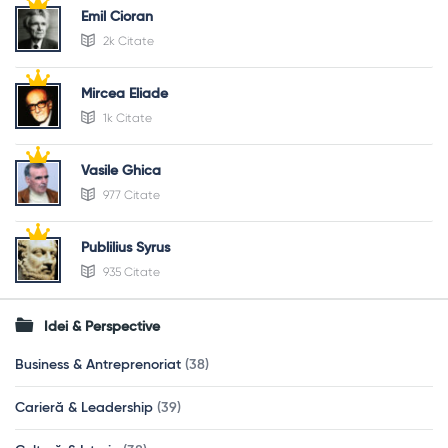
Emil Cioran
2k Citate
Mircea Eliade
1k Citate
Vasile Ghica
977 Citate
Publilius Syrus
935 Citate
Idei & Perspective
Business & Antreprenoriat
(38)
Carieră & Leadership
(39)