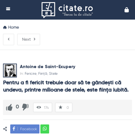
Cita
Home
Next
Antoine de Saint-Exupery
In:
Fericire
,
Ființă
,
Stele
Pentru a fi fericit trebuie doar să te gândeşti că 
undeva, printre milioane de stele, este fiinţa iubită.
0
174
0
Facebook