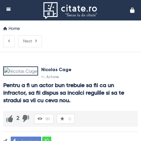
Cita
Home
Next
Nicolas Cage
In:
Actorie
Pentru a fi un actor bun trebuie sa fii ca un 
infractor, sa fii dispus sa incalci regulile si sa te 
stradui sa vii cu ceva nou.
2
181
0