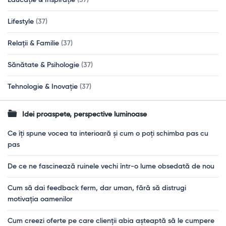
Educație & Inspirație
(37)
Lifestyle
(37)
Relații & Familie
(37)
Sănătate & Psihologie
(37)
Tehnologie & Inovație
(37)
Idei proaspete, perspective luminoase
Ce îți spune vocea ta interioară și cum o poți schimba pas cu
pas
De ce ne fascinează ruinele vechi într-o lume obsedată de nou
Cum să dai feedback ferm, dar uman, fără să distrugi
motivația oamenilor
Cum creezi oferte pe care clienții abia așteaptă să le cumpere