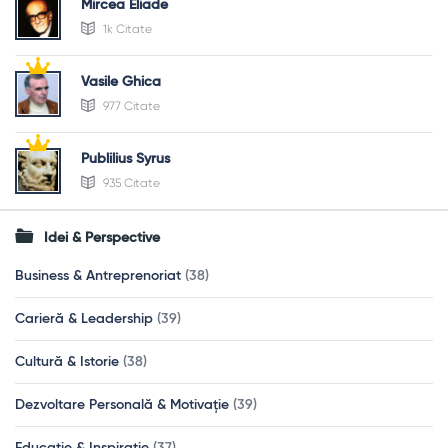
Mircea Eliade
1k Citate
Vasile Ghica
977 Citate
Publilius Syrus
935 Citate
Idei & Perspective
Business & Antreprenoriat
(38)
Carieră & Leadership
(39)
Cultură & Istorie
(38)
Dezvoltare Personală & Motivație
(39)