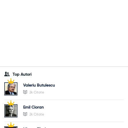
Top Autori
Valeriu Butulescu
2k Citate
Emil Cioran
2k Citate