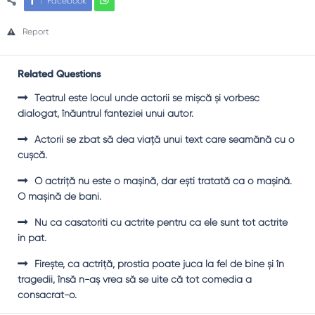
Facebook
Report
Related Questions
Teatrul este locul unde actorii se mişcă şi vorbesc
dialogat, înăuntrul fanteziei unui autor.
Actorii se zbat să dea viaţă unui text care seamănă cu o
cuşcă.
O actriţă nu este o maşină, dar eşti tratată ca o maşină.
O maşină de bani.
Nu ca casatoriti cu actrite pentru ca ele sunt tot actrite
in pat.
Fireşte, ca actriţă, prostia poate juca la fel de bine şi în
tragedii, însă n-aş vrea să se uite că tot comedia a
consacrat-o.