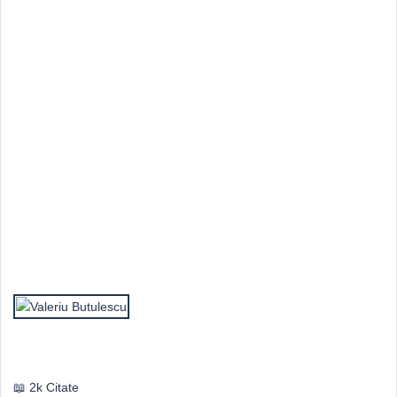
Top Autori
Valeriu Butulescu
2k Citate