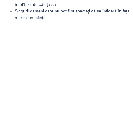
îmblânzit de căinţa sa.
Singurii oameni care nu pot fi suspectaţi că se înfioară în faţa
morţii sunt sfinţii.
Sidebar
Adv
250x250