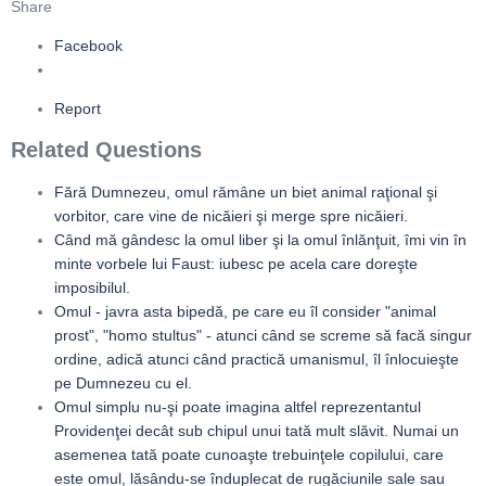
Share
Facebook
Report
Related Questions
Fără Dumnezeu, omul rămâne un biet animal raţional şi
vorbitor, care vine de nicăieri şi merge spre nicăieri.
Când mă gândesc la omul liber şi la omul înlănţuit, îmi vin în
minte vorbele lui Faust: iubesc pe acela care doreşte
imposibilul.
Omul - javra asta bipedă, pe care eu îl consider "animal
prost", "homo stultus" - atunci când se screme să facă singur
ordine, adică atunci când practică umanismul, îl înlocuieşte
pe Dumnezeu cu el.
Omul simplu nu-şi poate imagina altfel reprezentantul
Providenţei decât sub chipul unui tată mult slăvit. Numai un
asemenea tată poate cunoaşte trebuinţele copilului, care
este omul, lăsându-se înduplecat de rugăciunile sale sau