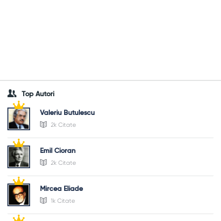
Top Autori
Valeriu Butulescu
2k Citate
Emil Cioran
2k Citate
Mircea Eliade
1k Citate