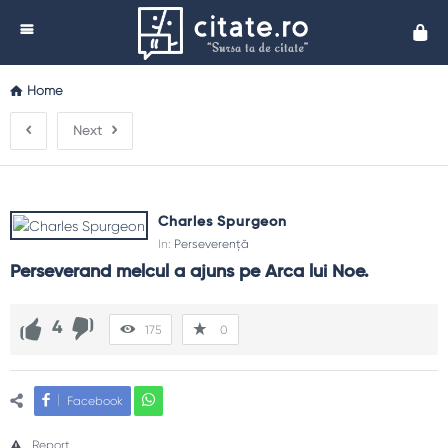
Cita
Home
Next
Charles Spurgeon
In:
Perseverență
Perseverand melcul a ajuns pe Arca lui Noe.
4
175
0
Facebook
Report