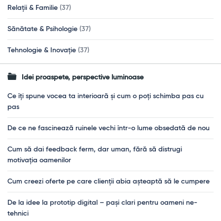
Relații & Familie
(37)
Sănătate & Psihologie
(37)
Tehnologie & Inovație
(37)
Idei proaspete, perspective luminoase
Ce îți spune vocea ta interioară și cum o poți schimba pas cu
pas
De ce ne fascinează ruinele vechi într-o lume obsedată de nou
Cum să dai feedback ferm, dar uman, fără să distrugi
motivația oamenilor
Cum creezi oferte pe care clienții abia așteaptă să le cumpere
De la idee la prototip digital – pași clari pentru oameni ne-
tehnici