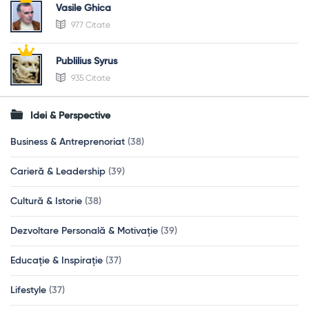
Vasile Ghica
977 Citate
Publilius Syrus
935 Citate
Idei & Perspective
Business & Antreprenoriat
(38)
Carieră & Leadership
(39)
Cultură & Istorie
(38)
Dezvoltare Personală & Motivație
(39)
Educație & Inspirație
(37)
Lifestyle
(37)