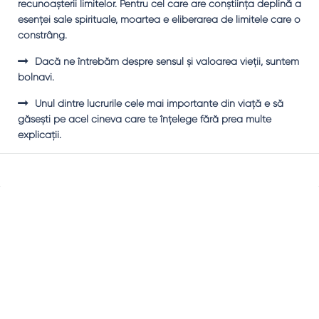
recunoaşterii limitelor. Pentru cel care are conştiinţa deplină a
esenţei sale spirituale, moartea e eliberarea de limitele care o
constrâng.
Dacă ne întrebăm despre sensul şi valoarea vieţii, suntem
bolnavi.
Unul dintre lucrurile cele mai importante din viaţă e să
găseşti pe acel cineva care te înţelege fără prea multe
explicaţii.
Sidebar
Adv
250x250