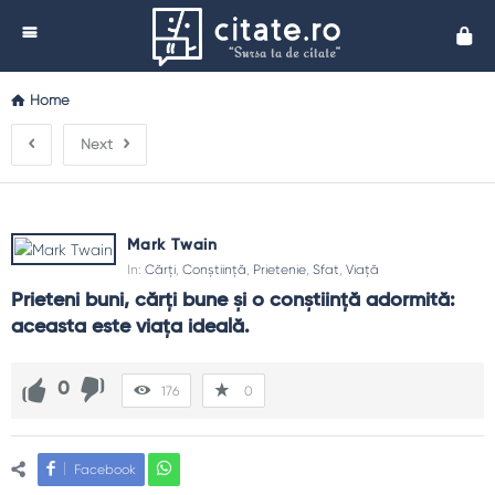
Cita
Home
Next
Mark Twain
In:
Cărți
,
Conștiință
,
Prietenie
,
Sfat
,
Viață
Prieteni buni, cărţi bune şi o conştiinţă adormită: 
aceasta este viaţa ideală.
0
176
0
Facebook