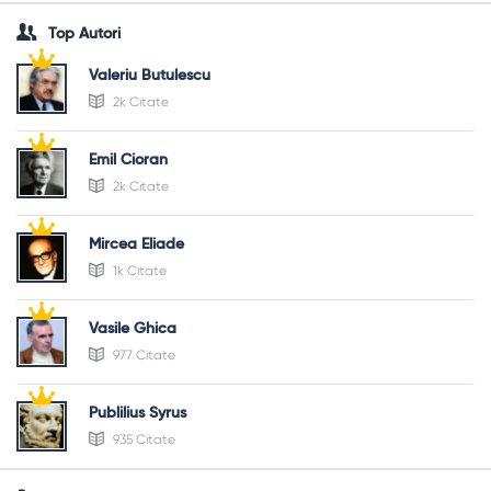
Top Autori
Valeriu Butulescu
2k Citate
Emil Cioran
2k Citate
Mircea Eliade
1k Citate
Vasile Ghica
977 Citate
Publilius Syrus
935 Citate