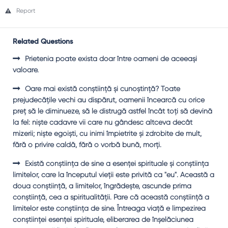
Report
Related Questions
Prietenia poate exista doar între oameni de aceeaşi
valoare.
Oare mai există conştiinţă şi cunoştinţă? Toate
prejudecăţile vechi au dispărut, oamenii încearcă cu orice
preţ să le diminueze, să le distrugă astfel încât toţi să devină
la fel: nişte cadavre vii care nu gândesc altceva decât
mizerii; nişte egoişti, cu inimi împietrite şi zdrobite de mult,
fără o privire caldă, fără o vorbă bună, morţi.
Există conştiinţa de sine a esenţei spirituale şi conştiinţa
limitelor, care la începutul vieţii este privită ca "eu". Această a
doua conştiinţă, a limitelor, îngrădeşte, ascunde prima
conştiinţă, cea a spiritualităţii. Pare că această conştiinţă a
limitelor este conştiinţa de sine. Întreaga viaţă e limpezirea
conştiinţei esenţei spirituale, eliberarea de înşelăciunea